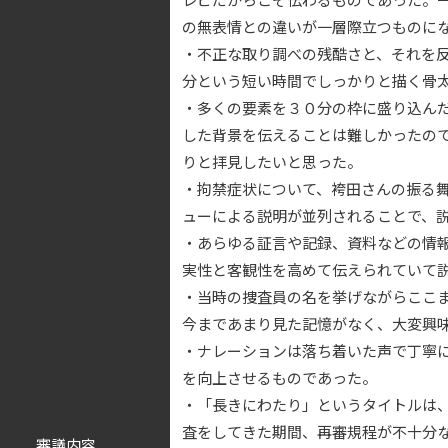
の無表情との違いが一層際立つものに
・不正な取り調べの残酷さと、それを
分という短い時間でしっかりと描く骨
・多くの要素を３０分の枠に盛り込ん
した背景を伝えることは難しかったの
りと拝見したいと思った。
・拘禁症状について、袴田さんの振る
ューによる説明が並列されることで、
・あらゆる証言や記録、資料などの情
実性と客観性を高めて伝えられていて
・当時の捜査員の名を挙げながらここ
今まであまり見た記憶がなく、大変興
・ナレーションは落ち着いた声で丁寧
を向上させるものであった。
・「長きにわたり」というタイトルは
査をしてきた期間、再審規程が不十分
審議内容