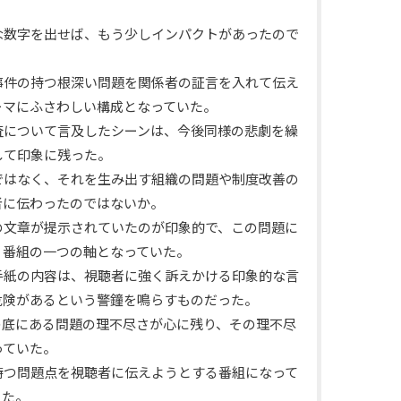
な数字を出せば、もう少しインパクトがあったので
事件の持つ根深い問題を関係者の証言を入れて伝え
ーマにふさわしい構成となっていた。
査について言及したシーンは、今後同様の悲劇を繰
して印象に残った。
ではなく、それを生み出す組織の問題や制度改善の
者に伝わったのではないか。
の文章が提示されていたのが印象的で、この問題に
、番組の一つの軸となっていた。
手紙の内容は、視聴者に強く訴えかける印象的な言
危険があるという警鐘を鳴らすものだった。
の底にある問題の理不尽さが心に残り、その理不尽
っていた。
持つ問題点を視聴者に伝えようとする番組になって
きた。