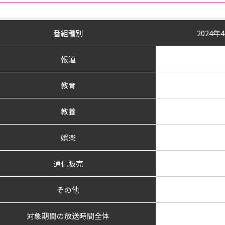
番組種別
2024
報道
教育
教養
娯楽
通信販売
その他
対象期間の放送時間全体