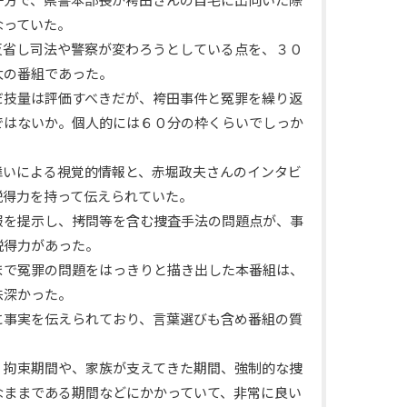
なっていた。
反省し司法や警察が変わろうとしている点を、３０
太の番組であった。
だ技量は評価すべきだが、袴田事件と冤罪を繰り返
ではないか。個人的には６０分の枠くらいでしっか
舞いによる視覚的情報と、赤堀政夫さんのインタビ
説得力を持って伝えられていた。
報を提示し、拷問等を含む捜査手法の問題点が、事
説得力があった。
まで冤罪の問題をはっきりと描き出した本番組は、
味深かった。
に事実を伝えられており、言葉選びも含め番組の質
、拘束期間や、家族が支えてきた期間、強制的な捜
なままである期間などにかかっていて、非常に良い