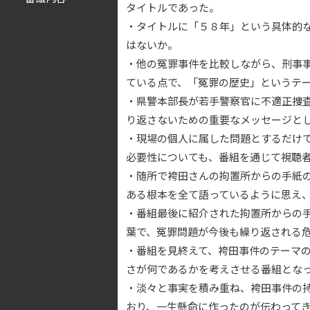
タイトルであった。
・タイトルに「５８年」という具体的
はないか。
・他の冤罪事件を比較しながら、刑事
ている点で、「冤罪の歴史」というテ
・県警本部長が若手警察官に不適正捜
り返さないための重要なメッセージと
・現場の個人に属した問題とするだけ
必要性についても、番組を通じて視聴
・随所で袴田さんの拘置所からの手紙
ある根本を全て語っているように思え
・番組最後に紹介された拘置所からの
葉で、冤罪問題が今後も繰り返される
・番組を見終えて、袴田事件のテーマ
さが何であるかを考えさせる番組とな
・淡々と事実を積み重ね、袴田事件の
おり、一生懸命に作ったのが伝わって