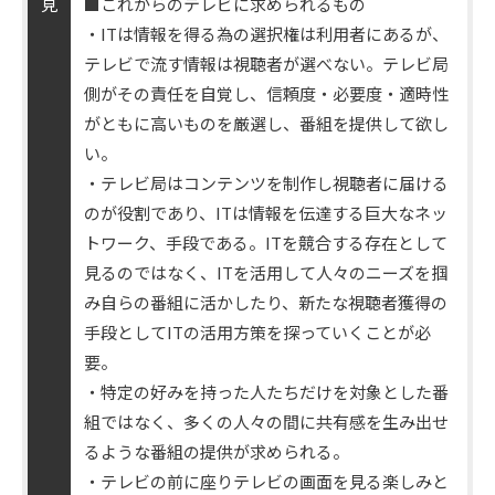
見
■これからのテレビに求められるもの
・ITは情報を得る為の選択権は利用者にあるが、
テレビで流す情報は視聴者が選べない。テレビ局
側がその責任を自覚し、信頼度・必要度・適時性
がともに高いものを厳選し、番組を提供して欲し
い。
・テレビ局はコンテンツを制作し視聴者に届ける
のが役割であり、ITは情報を伝達する巨大なネッ
トワーク、手段である。ITを競合する存在として
見るのではなく、ITを活用して人々のニーズを掴
み自らの番組に活かしたり、新たな視聴者獲得の
手段としてITの活用方策を探っていくことが必
要。
・特定の好みを持った人たちだけを対象とした番
組ではなく、多くの人々の間に共有感を生み出せ
るような番組の提供が求められる。
・テレビの前に座りテレビの画面を見る楽しみと