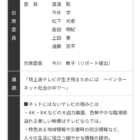
委 員 渡邉 聡
出
今井 学
席
松下 光恵
委
倉田 明紀
員
上田 憲
遠藤 亮平
欠席委員 今川 教子（リポート提出）
議
「地上波テレビが生き残るためには ～インター
題
ネット社会の中で～」
■ネットにはないテレビの強みとは
・4Ｋ・8Ｋなどの大迫力画面、色鮮やかな臨場感
溢れる美しい映像はテレビならでは。
・特色ある地域情報や災害時の防災情報など、
人々の生活に役立つ細やかな情報の提供。