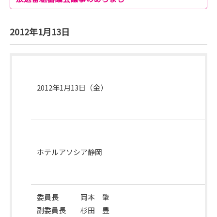
2012年1月13日
開
催
2012年1月13日（金）
月
日
開
催
ホテルアソシア静岡
場
所
委員長 岡本 肇
副委員長 杉田 豊