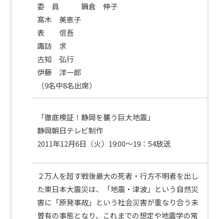
委 員 鍋倉 伸子
出
髙木 美恵子
席
表 信吾
委
諏訪 求
員
古知 弘行
伊藤 洋一郎
（9名中8名出席）
課
「徹底検証！静岡を襲う巨大地震」
題
静岡朝日テレビ制作
番
2011年12月6日（火）19:00～19：54放送
組
２万人を超す戦後最大の死者・行方不明者を出し
た東日本大震災は、「地震・津波」という自然災
害に「原発事故」という社会災害が重なり合う未
曽有の事態となり、これまでの想定や地震学の常