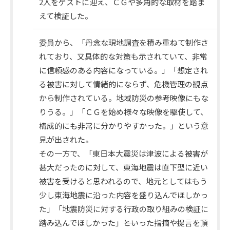
2人をゲストに迎え、ＣＧや多角的な取材を踏ま
えて検証した。
委員から、「丹念な現地調査を積み重ねて制作さ
れており、又具体的な対策も示されていて、非常
に信頼感のある内容になっている。」「想定され
る被害に対して情緒的にならず、危機管理の観点
から制作されている。地域防災の参考映像にもな
りうる。」「ＣＧを始め様々な映像を駆使して、
審
構成的にも非常に分かりやすかった。」という意
議
見が出された。
内
その一方で、「東日本大震災は津波による被害が
容
甚大だったのに対して、東海地震は直下型に近い
被害を受けると思われるので、地元としてはもう
少し東海地震に沿った内容を盛り込んでほしかっ
た」「地震防災に対する行政の取り組みの検証に
踏み込んでほしかった」――といった指摘や提言を頂