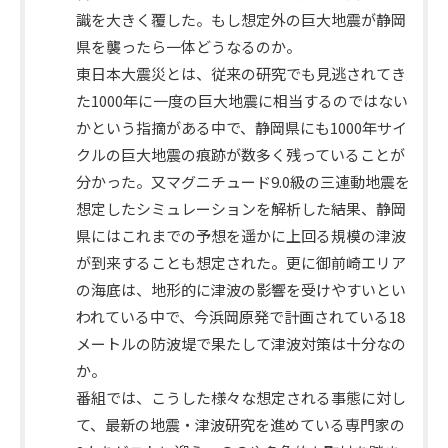
識を大きく覆した。もし想定外の巨大地震が静岡
県を襲ったら一体どうなるのか。
東日本大震災とは、従来の研究でも見逃されてき
た1000年に一度の巨大地震に相当するのではない
かという指摘がある中で、静岡県にも1000年サイ
番
クルの巨大地震の痕跡が数多く残っていることが
組
分かった。又マグニチュード9.0級の三連動地震を
概
想定したシミュレーションを解析した結果、静岡
要
県にはこれまでの予想を遥かに上回る規模の津波
が到来することも想定された。更に御前崎エリア
の海底は、地形的に津波の影響を受けやすいとい
われている中で、今浜岡原発で計画されている18
メートルの防波堤で果たして津波対策は十分なの
か。
番組では、こうした様々な想定される事態に対し
て、最新の地震・津波研究を進めている専門家の