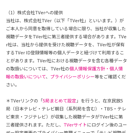
（1）株式会社TVerへの提供
当社は、株式会社TVer（以下「TVer社」といいます。）が
ご本人から同意を取得している場合に限り、当社が収集した
視聴データをTVer社に第三者提供する場合があります。TVe
r社は、当社から提供を受けた視聴データを、TVer社が保有
するTVer ID登録情報等の個人データと紐づけて利用するこ
とがあります。TVer社における視聴データを含む各種データ
の取扱いについては、TVer社の
個人情報保護方針・個人情
報の取扱いについて
、
プライバシーポリシー
等をご確認くだ
さい。
＊TVerリンクの「
5局まとめて設定
」を行うと、在京民放5
局（日本テレビ・テレビ朝日（系列局を含む）・TBS・テレ
ビ東京・フジテレビ）が収集した視聴データがTVer社に第
三者提供されます。ただし、
TVerサイト
にログイン後のユー
ザー設定画面のプライバシー管理メニューで「テレビ視聴デ