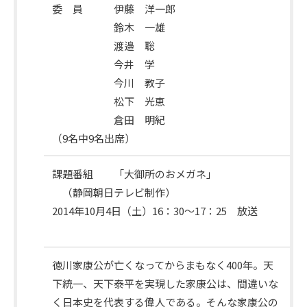
委 員 伊藤 洋一郎
出
鈴木 一雄
席
渡邉 聡
委
今井 学
員
今川 教子
松下 光恵
倉田 明紀
（9名中9名出席）
課
課題番組 「大御所のおメガネ」
題
（静岡朝日テレビ制作）
番
2014年10月4日（土）16：30～17：25 放送
組
徳川家康公が亡くなってからまもなく400年。天
下統一、天下泰平を実現した家康公は、間違いな
番
く日本史を代表する偉人である。そんな家康公の