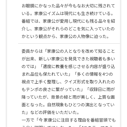
組
お眼鏡にかなった品々が今もなお大切に残されて
概
いる。家康公イズムは現代にも生き続けている。
要
番組では、家康公が愛用し現代にも残る品々を紹
介し、家康公がそれらのどこを気に入っていたの
かという観点から、家康公の人物像に迫った。
委員からは「家康公の人となりを改めて知ること
が出来、新しい家康公を発見できた視聴者も多い
のでは」「適度に教養を感じさせる内容が盛り込
まれ品位も保たれていた」「多くの情報を4つの
視点で上手く整理し、クイズ形式を取り入れたの
もテンポの良さに繋がっていた」「収録日に雨が
降っていたが、背景の緑と雨が美しく、上質な画
面となった。自然現象もひとつの演出となってい
審
た」などの評価をいただいた。
議
一方で「今 家康公に注目する理由を番組冒頭でも