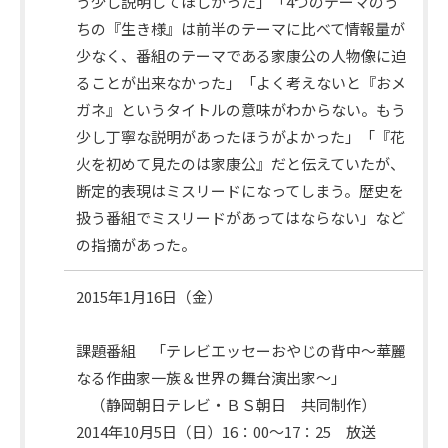
内
う少し説明してほしかった」「4つのテーマのう
容
ちの『生き様』は前半のテーマに比べて情報量が
少なく、番組のテーマである家康公の人物像に迫
ることが出来なかった」「よく考えないと『おメ
ガネ』というタイトルの意味がわからない。もう
少し丁寧な説明があったほうがよかった」「『花
火を初めて見たのは家康公』だと伝えていたが、
断定的表現はミスリードになってしまう。歴史を
扱う番組でミスリードがあってはならない」など
の指摘があった。
2015年1月16日（金）
次
回
課題番組 「テレビエッセーおやじの背中～華麗
日
なる作曲家一族＆世界の舞台演出家～」
程
（静岡朝日テレビ・ＢＳ朝日 共同制作）
2014年10月5日（日）16：00～17：25 放送