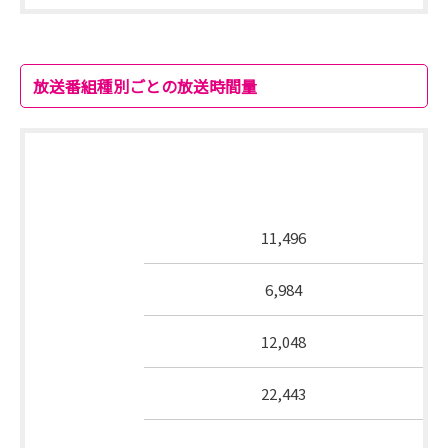
放送番組種別ごとの放送時間量
2014年4月～2014年9月第3週合計放送
番組種別
分数（分）
報道
11,496
教育
6,984
教養
12,048
娯楽
22,443
通信