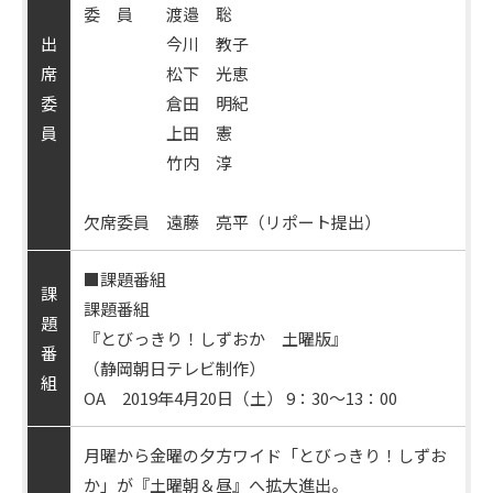
委 員 渡邉 聡
出
今川 教子
席
松下 光恵
委
倉田 明紀
員
上田 憲
竹内 淳
欠席委員 遠藤 亮平（リポート提出）
■課題番組
課
課題番組
題
『とびっきり！しずおか 土曜版』
番
（静岡朝日テレビ制作）
組
OA 2019年4月20日（土） 9：30～13：00
月曜から金曜の夕方ワイド「とびっきり！しずお
か」が『土曜朝＆昼』へ拡大進出。