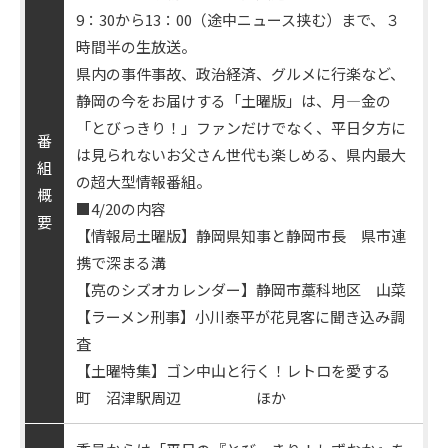
9：30から13：00（途中ニュース挟む）まで、３
時間半の生放送。
県内の事件事故、政治経済、グルメに行楽など、
静岡の今をお届けする「土曜版」は、月―金の
「とびっきり！」ファンだけでなく、平日夕方に
番
は見られないお父さん世代も楽しめる、県内最大
組
の超大型情報番組。
概
■4/20の内容
要
【情報局土曜版】静岡県知事と静岡市長 県市連
携で深まる溝
【亮のシズオカレンダー】静岡市藁科地区 山菜
【ラーメン刑事】小川泰平が花見客に聞き込み調
査
【土曜特集】ゴン中山と行く！レトロを愛する
町 沼津駅周辺 ほか