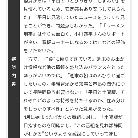
委員からは「平日の『とびっきり！しずおか』を
見慣れているため、安定感もあり安心して見られ
た」「平日に見逃していたニュースをじっくり見
ることができ、問題点もわかった」「『ラーメン
刑事』は作りも面白く、小川泰平さんのリポート
が良い。看板コーナーになるのでは」などの評価
をいただいた。
審
一方で、「“食”に偏りすぎている。週末のお出か
議
け情報など他の情報を盛り込みバランスをとった
内
ほうがいいのでは」「週末の朝はのんびりと過ご
容
したいもの。番組冒頭から知事と市長の関係につ
いて長時間扱う必要はない」「平日と土曜版、そ
れぞれどのような特徴を持たせるのか、住み分け
をしっかりすべき」といった意見があった。
4月に始まったばかりの番組に対し、「土曜版が
目指すものを明確にし、“この番組を見れば静岡
がわかる”というような番組にしていってほし