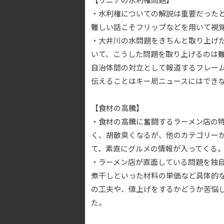
・水利権についての解説は重要だった
難しい話こそフリップなどを用いて視
・大井川の水問題をきちんと取り上げ
いて、こうした問題を取り上げるのは
自治体間の対立として報道するフレー
伝えることはキー局ニュースにはでき
【食材の高騰】
・食材の高騰に奮闘するラーメン店の
く、胡散臭くなるが、他のカテゴリー
て、素直にグルメの情報が入ってくる
・ラーメン店が直面している問題を独
煮干しといった材料の単価など具体的
の工夫や、値上げをするかどうか苦悩
た。