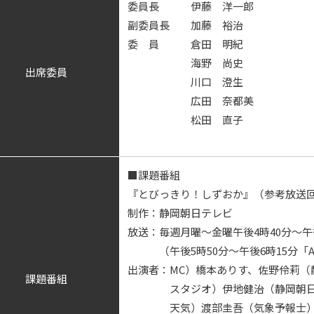
委員長 伊藤 洋一郎
副委員長 加藤 裕治
委 員 倉田 明紀
海野 尚史
出席委員
川口 澄生
広田 奈都美
松田 直子
■課題番組
『とびっきり！しずおか』（参考放送
制作：静岡朝日テレビ
放送：毎週月曜～金曜午後4時40分～午後
（午後5時50分～午後6時15分「A
出演者：MC）橋本ありす、佐野伶莉（
課題番組
スタジオ）伊地健治（静岡朝日テ
天気）渡部圭吾（気象予報士