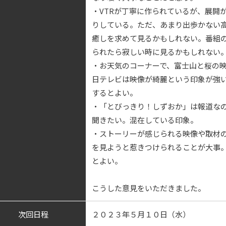
・VTRが丁寧に作られているが、展開
りしている。ただ、あまり出歩かない
癒しを求めて見るかもしれない。番組
られたら寂しい時に見るかもしれない
・お天気のコーナーで、富士山と桜の
日テレビは映像が綺麗という印象が強
するとよい。
・「とびっきり！しずおか」は報道な
聞きたい。混在している印象。
・ストーリーが感じられる映像や取材
を見ようと惹きつけられることが大事
とよい。
こうした意見をいただきました。
次回日程
２０２３年５月１０日（水）