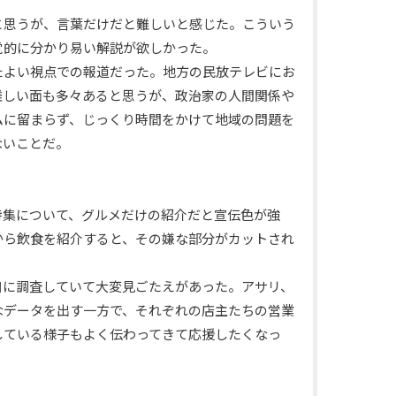
と思うが、言葉だけだと難しいと感じた。こういう
覚的に分かり易い解説が欲しかった。
たよい視点での報道だった。地方の民放テレビにお
難しい面も多々あると思うが、政治家の人間関係や
ムに留まらず、じっくり時間をかけて地域の問題を
ないことだ。
特集について、グルメだけの紹介だと宣伝色が強
から飲食を紹介すると、その嫌な部分がカットされ
。
自に調査していて大変見ごたえがあった。アサリ、
なデータを出す一方で、それぞれの店主たちの営業
している様子もよく伝わってきて応援したくなっ