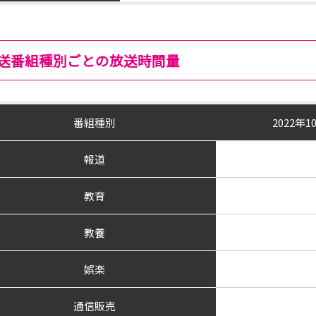
送番組種別ごとの放送時間量
番組種別
2022年
報道
教育
教養
娯楽
通信販売