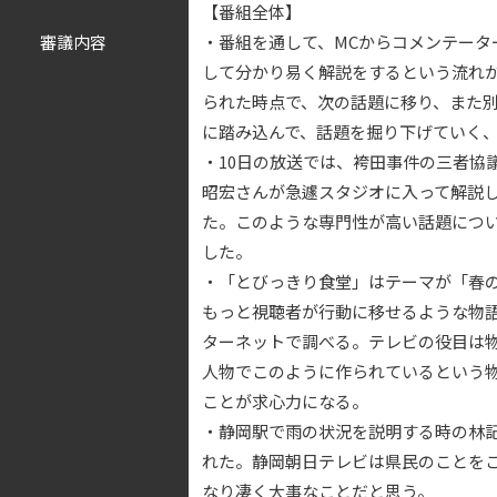
【番組全体】
審議内容
・番組を通して、MCからコメンテータ
して分かり易く解説をするという流れ
られた時点で、次の話題に移り、また
に踏み込んで、話題を掘り下げていく
・10日の放送では、袴田事件の三者協
昭宏さんが急遽スタジオに入って解説
た。このような専門性が高い話題につ
した。
・「とびっきり食堂」はテーマが「春
もっと視聴者が行動に移せるような物
ターネットで調べる。テレビの役目は
人物でこのように作られているという
ことが求心力になる。
・静岡駅で雨の状況を説明する時の林
れた。静岡朝日テレビは県民のことを
なり凄く大事なことだと思う。