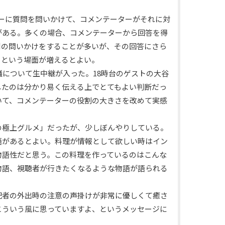
ーに質問を問いかけて、コメンテーターがそれに対
がある。多くの場合、コメンテーターから回答を得
別の問いかけをすることが多いが、その回答にさら
、という場面が増えるとよい。
議について生中継が入った。18時台のゲストの大谷
したのは分かり易く伝える上でとてもよい判断だっ
いて、コメンテーターの役割の大きさを改めて実感
の極上グルメ」だったが、少しぼんやりしている。
語があるとよい。料理が情報として欲しい時はイン
物語性だと思う。この料理を作っているのはこんな
物語、視聴者が行きたくなるような物語が語られる
記者の外出時の注意の声掛けが非常に優しくて癒さ
こういう風に思っていますよ、というメッセージに