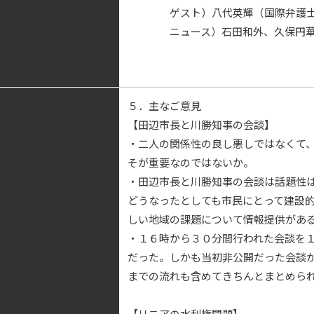
ゲスト）八代英輝（国際弁護士
ニュース）石田和外、久保円華（
５．主なご意見
【田辺市長と川勝知事の会談】
・二人の関係性の良し悪しではなくて
そが重要なのではないか。
・田辺市長と川勝知事の会談は話題性
どうなったとしても市民にとって建設
しい地域の課題について情報提供があ
・１６時から３０分間行われた会談を
だった。しかも当初非公開だった会談
までの流れも含めてきちんとまとめら
【リニアの水利権問題】