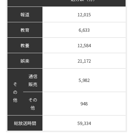
報道
12,015
教育
6,633
教養
12,584
娯楽
21,172
通信
5,982
そ
販売
の
その
他
948
他
総放送時間
59,334