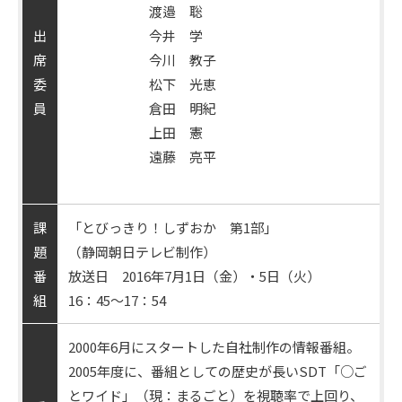
渡邉 聡
出
今井 学
席
今川 教子
委
松下 光恵
員
倉田 明紀
上田 憲
遠藤 亮平
課
「とびっきり！しずおか 第1部」
題
（静岡朝日テレビ制作）
番
放送日 2016年7月1日（金）・5日（火）
組
16：45～17：54
2000年6月にスタートした自社制作の情報番組。
2005年度に、番組としての歴史が長いSDT「○ご
とワイド」（現：まるごと）を視聴率で上回り、