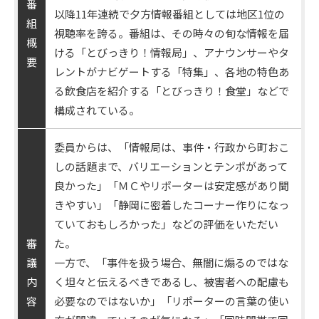
番
以降11年連続で夕方情報番組としては地区1位の
組
視聴率を誇る。番組は、その時々の旬な情報を届
概
ける「とびっきり！情報局」、アナウンサーやタ
要
レントがナビゲートする「特集」、各地の特色あ
る飲食店を紹介する「とびっきり！食堂」などで
構成されている。
委員からは、「情報局は、事件・行政から町おこ
しの話題まで、バリエーションとテンポがあって
良かった」「ＭＣやリポーターは安定感があり聞
きやすい」「静岡に密着したコーナー作りになっ
ていておもしろかった」などの評価をいただい
審
た。
議
一方で、「事件を扱う場合、無闇に煽るのではな
内
く坦々と伝えるべきであるし、被害者への配慮も
容
必要なのではないか」「リポーターの言葉の使い