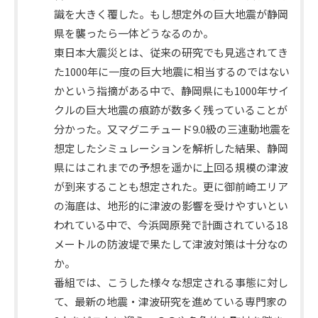
識を大きく覆した。もし想定外の巨大地震が静岡
県を襲ったら一体どうなるのか。
東日本大震災とは、従来の研究でも見逃されてき
た1000年に一度の巨大地震に相当するのではない
かという指摘がある中で、静岡県にも1000年サイ
番
クルの巨大地震の痕跡が数多く残っていることが
組
分かった。又マグニチュード9.0級の三連動地震を
概
想定したシミュレーションを解析した結果、静岡
要
県にはこれまでの予想を遥かに上回る規模の津波
が到来することも想定された。更に御前崎エリア
の海底は、地形的に津波の影響を受けやすいとい
われている中で、今浜岡原発で計画されている18
メートルの防波堤で果たして津波対策は十分なの
か。
番組では、こうした様々な想定される事態に対し
て、最新の地震・津波研究を進めている専門家の