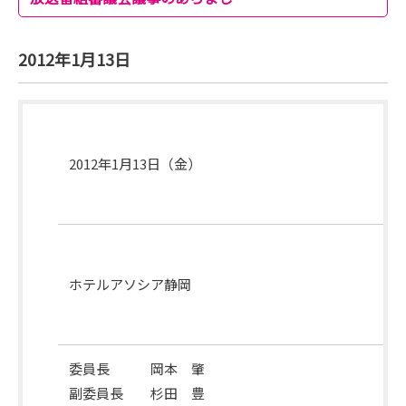
2012年1月13日
開
催
2012年1月13日（金）
月
日
開
催
ホテルアソシア静岡
場
所
委員長 岡本 肇
副委員長 杉田 豊