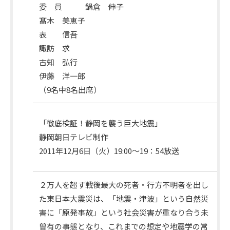
委 員 鍋倉 伸子
出
髙木 美恵子
席
表 信吾
委
諏訪 求
員
古知 弘行
伊藤 洋一郎
（9名中8名出席）
課
「徹底検証！静岡を襲う巨大地震」
題
静岡朝日テレビ制作
番
2011年12月6日（火）19:00～19：54放送
組
２万人を超す戦後最大の死者・行方不明者を出し
た東日本大震災は、「地震・津波」という自然災
害に「原発事故」という社会災害が重なり合う未
曽有の事態となり、これまでの想定や地震学の常