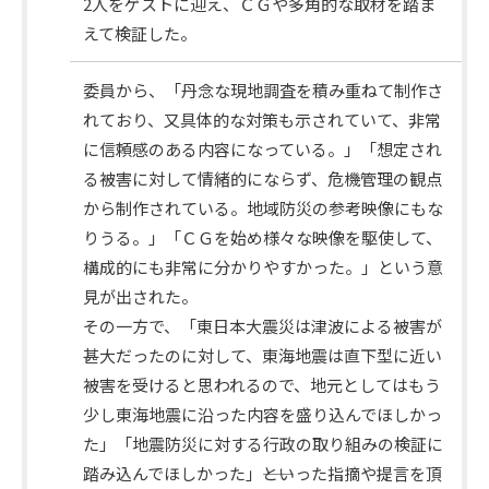
2人をゲストに迎え、ＣＧや多角的な取材を踏ま
えて検証した。
委員から、「丹念な現地調査を積み重ねて制作さ
れており、又具体的な対策も示されていて、非常
に信頼感のある内容になっている。」「想定され
る被害に対して情緒的にならず、危機管理の観点
から制作されている。地域防災の参考映像にもな
りうる。」「ＣＧを始め様々な映像を駆使して、
審
構成的にも非常に分かりやすかった。」という意
議
見が出された。
内
その一方で、「東日本大震災は津波による被害が
容
甚大だったのに対して、東海地震は直下型に近い
被害を受けると思われるので、地元としてはもう
少し東海地震に沿った内容を盛り込んでほしかっ
た」「地震防災に対する行政の取り組みの検証に
踏み込んでほしかった」――といった指摘や提言を頂