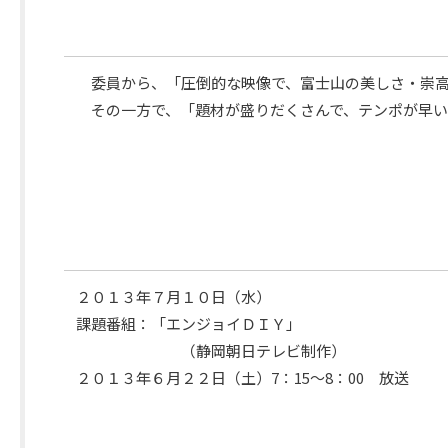
要
委員から、「圧倒的な映像で、富士山の美しさ・崇高
その一方で、「題材が盛りだくさんで、テンポが早い
審
議
内
容
２０１３年７月１０日（水）
課題番組：「エンジョイＤＩＹ」
（静岡朝日テレビ制作）
２０１３年６月２２日（土）7：15～8：00 放送
次
回
日