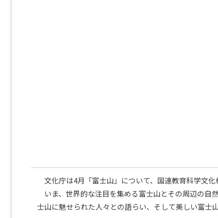
課
題
番
組
文化庁は4月「富士山」について、国連教育科学文化
番
いま、世界的な注目を集める富士山とその周辺の自然
組
士山に魅せられた人々との語らい、そして美しい富士
概