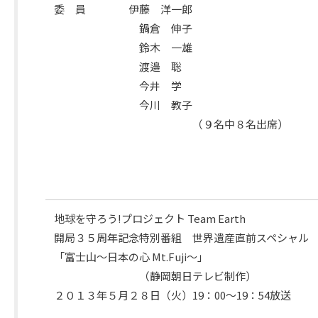
委 員 伊藤 洋一郎
鍋倉 伸子
出
鈴木 一雄
席
渡邉 聡
委
今井 学
員
今川 教子
（９名中８名出席
地球を守ろう!プロジェクト Team Earth
開局３５周年記念特別番組 世界遺産直前スペシャル
「富士山～日本の心 Mt.Fuji～」
（静岡朝日テレビ制作）
２０１３年５月２８日（火）19：00～19：54放送