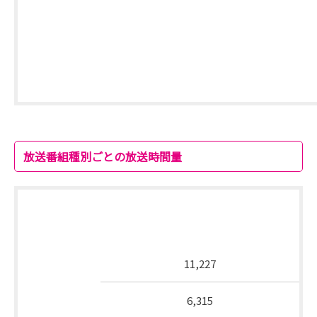
程
放送番組種別ごとの放送時間量
2012年10月～2013年3月 第3週合計放
番組種別
送分数（分）
報道
11,227
教育
6,315