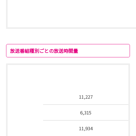
放送番組種別ごとの放送時間量
2012年10月～2013年3月 第3週合計放
番組種別
送分数（分）
報道
11,227
教育
6,315
教養
11,934