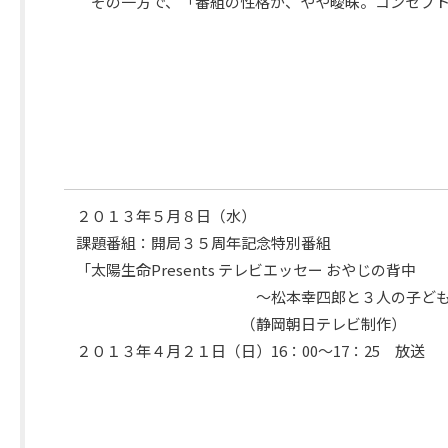
その一方で、「番組の性格が、やや曖昧。コンセプトの
審
議
内
容
２０１３年５月８日（水）
課題番組：開局３５周年記念特別番組
「太陽生命Presents テレビエッセー おやじの背中
～松本幸四郎と３人の子どもた
次
（静岡朝日テレビ制作）
回
２０１３年４月２１日（日）16：00～17：25 放送
日
程