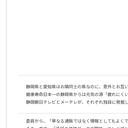
課
題
番
組
番
静岡県と愛知県はお隣同士の県なのに、意外とお
組
健康寿命日本一の静岡県からは元気の源「疲れにくい
概
静岡朝日テレビとメーテレが、それぞれ独自に発掘し
要
委員から、「単なる通販ではなく情報としてもよくで