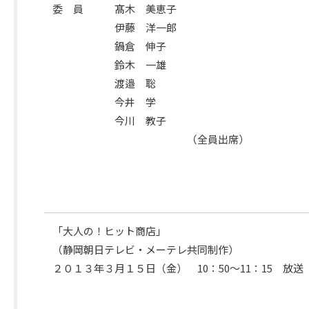
委 員 髙木 美恵子
伊藤 洋一郎
鍋倉 伸子
出
鈴木 一雄
席
渡邉 聡
委
今井 学
員
今川 教子
（全員出席）
「大人の！ヒット商店」
（静岡朝日テレビ・メーテレ共同制作）
２０１３年３月１５日（金） 10：50～11：15 放送