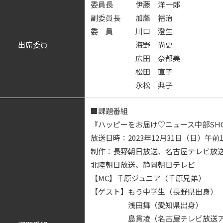
委員長 伊藤 洋一郎
副委員長 加藤 裕治
委 員 川口 澄生
出席委員
海野 尚史
広田 奈都美
松田 直子
永松 典子
■課題番組
『ハッピーをお届け♡ニュース中部SH
放送日時：2023年12月31日（日）午前1
制作：長野朝日放送、名古屋テレビ放
北陸朝日放送、静岡朝日テレビ
【MC】千原ジュニア（千原兄弟）
【ゲスト】もう中学生（長野県出身）
浅田舞（愛知県出身）
島貫凌（名古屋テレビ放送アナ