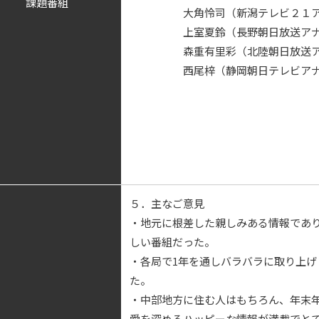
課題番組
大角怜司（新潟テレビ２１アナ
上室夏鈴（長野朝日放送アナ
森重有里彩（北陸朝日放送アナ
西尾梓（静岡朝日テレビアナ
５．主なご意見
・地元に根差した親しみある情報であ
しい番組だった。
・各局で1年を通しバラバラに取り上
た。
・中部地方に住む人はもちろん、年末
愛を深めるハッピーな情報が満載でと