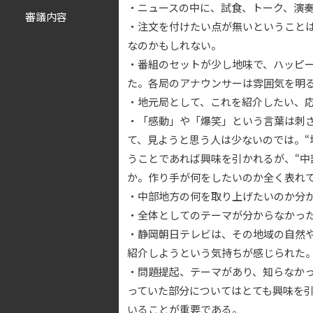
・ニュースの中に、試食、トーク、演奏
審議内容
・注文を付けたい点が無いということ
なのかもしれない。
・番組のセットが少し地味で、ハッピ
た。各局のアナウンサーは雰囲気を明
・地元局として、これを紹介したい、
・「感動」や「爆笑」という言葉は刺
て、見ようと思う人は少ないのでは。“
うことであれば興味を引かれるが、“中
か。作り手が何をしたいのか全く表れ
・中部地方の何を取り上げたいのか分
・全体としてのテーマが分からなかっ
・静岡朝日テレビは、その地域の自然
紹介しようという気持ちが感じられた
・問題提起、テーマがあり、知らなか
っていた部分についてはとても興味を
いることが重要である。