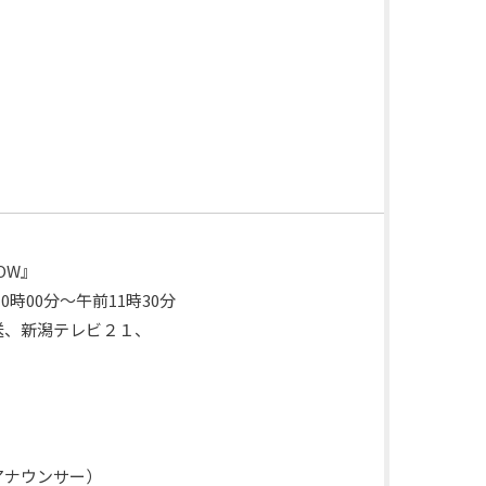
OW』
0時00分～午前11時30分
送、新潟テレビ２１、
ウンサー）