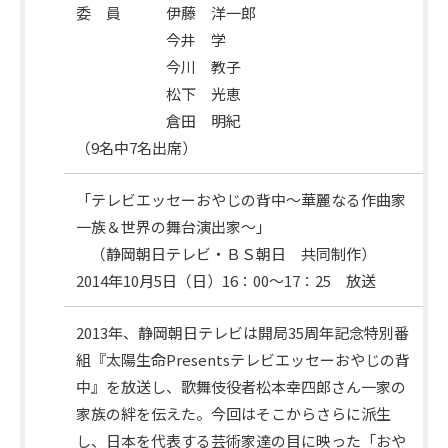
出
委 員 伊藤 洋一郎
席
今井 学
委
今川 教子
員
松下 光恵
倉田 明紀
（9名中7名出席）
課
「テレビエッセーおやじの背中～華麗なる作曲家
題
一族＆世界の舞台演出家～」
番
（静岡朝日テレビ・ＢＳ朝日 共同制作）
組
2014年10月5日（日）16：00～17：25 放送
2013年、静岡朝日テレビは開局35周年記念特別番
組『太陽生命Presentsテレビエッセーおやじの背
中』を放送し、歌舞伎役者松本幸四郎さん一家の
家族の絆を伝えた。今回はそこからさらに派生
し、日本を代表する芸術家達の目に映った「おや