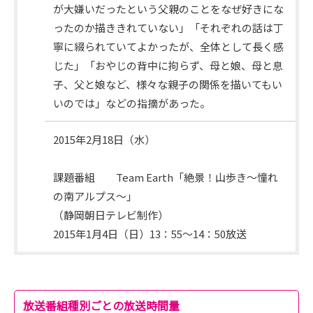
が大嫌いだったという父親のことをなぜ好きにな
ったのか描ききれていない」「それぞれの話は丁
寧に綴られていてよかったが、全体として長く感
じた」「おやじの背中に拘らず、母と娘、母と息
子、父と娘など、様々な親子の関係を描いてもい
いのでは」などの指摘があった。
2015年2月18日（水）
次
回
課題番組 Team Earth「絶景！山歩き～憧れ
日
の南アルプス～」
程
（静岡朝日テレビ制作）
2015年1月4日（日）13：55～14：50放送
放送番組種別ごとの放送時間量