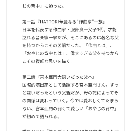
じの背中」に迫った。
第一話『HATTORI華麗なる“作曲家”一族』
番
日本を代表する作曲家・服部良一父子3代。才能
組
溢れる音楽家一家だが、そこにあるのは著名な父
概
を持つからこその苦悩だった。「作曲とは」、
要
「おやじの背中とは」、偉大すぎる父を持つから
こその複雑な思いを描く。
第二話『宮本亜門大嫌いだった父へ』
国際的演出家として活躍する宮本亜門さん。ずっ
と嫌いだったという父親だが、母の死によってそ
の関係は変わっていく。今では愛おしくてたまら
ない、宮本亜門の弱くて愛しい「おやじの背中」
が初めて語られる。