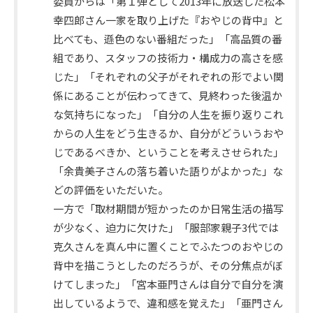
委員からは「第１弾として2013年に放送した松本
幸四郎さん一家を取り上げた『おやじの背中』と
比べても、遜色のない番組だった」「高品質の番
組であり、スタッフの技術力・構成力の高さを感
じた」「それぞれの父子がそれぞれの形でよい関
係にあることが伝わってきて、見終わった後温か
な気持ちになった」「自分の人生を振り返りこれ
からの人生をどう生きるか、自分がどういうおや
じであるべきか、ということを考えさせられた」
「余貴美子さんの落ち着いた語りがよかった」な
審
どの評価をいただいた。
議
一方で「取材期間が短かったのか日常生活の描写
内
が少なく、迫力に欠けた」「服部家親子3代では
容
克久さんを真ん中に置くことでふたつのおやじの
背中を描こうとしたのだろうが、その分焦点がぼ
けてしまった」「宮本亜門さんは自分で自分を演
出しているようで、違和感を覚えた」「亜門さん