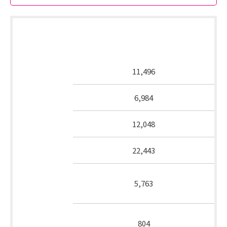
2014年4月～2014年9月第3週合計放送
番組種別
分数（分）
報道
11,496
教育
6,984
教養
12,048
娯楽
22,443
通信
5,763
そ
販売
の
その
他
804