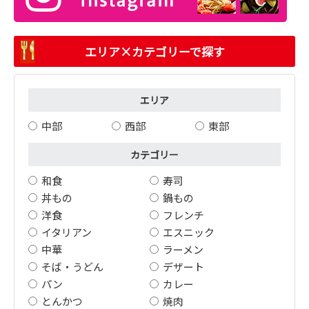
エリア×カテゴリーで探す
エリア
中部
西部
東部
カテゴリー
和食
寿司
丼もの
鍋もの
洋食
フレンチ
イタリアン
エスニック
中華
ラーメン
そば・うどん
デザート
パン
カレー
とんかつ
焼肉