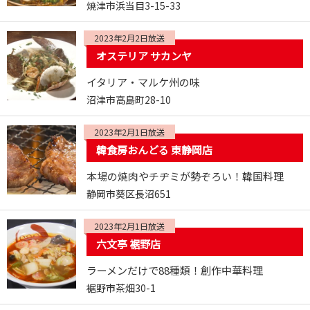
焼津市浜当目3-15-33
2023年2月2日放送
オステリア サカンヤ
イタリア・マルケ州の味
沼津市高島町28-10
2023年2月1日放送
韓食房おんどる 東静岡店
本場の焼肉やチヂミが勢ぞろい！韓国料理
静岡市葵区長沼651
2023年2月1日放送
六文亭 裾野店
ラーメンだけで88種類！創作中華料理
裾野市茶畑30-1