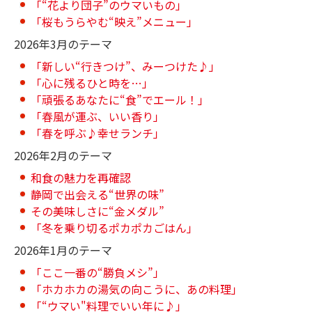
「“花より団子”のウマいもの」
「桜もうらやむ“映え”メニュー」
2026年3月のテーマ
「新しい“行きつけ”、みーつけた♪」
「心に残るひと時を…」
「頑張るあなたに“食”でエール！」
「春風が運ぶ、いい香り」
「春を呼ぶ♪幸せランチ」
2026年2月のテーマ
和食の魅力を再確認
静岡で出会える“世界の味”
その美味しさに“金メダル”
「冬を乗り切るポカポカごはん」
2026年1月のテーマ
「ここ一番の“勝負メシ”」
「ホカホカの湯気の向こうに、あの料理」
「“ウマい"料理でいい年に♪」