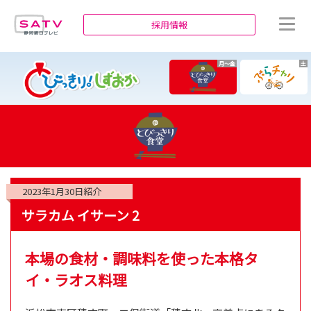
静岡朝日テレビ
採用情報
月～金
土
2023年1月30日
紹介
サラカム イサーン 2
本場の食材・調味料を使った本格タ
イ・ラオス料理