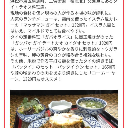
浜松市東区積志町、二俣街道「積志北」交差点にあるタ
イ・ラオス料理店。
現地の食材を使い現地の人が作る本場の味が評判に。
人気のランチメニューは、鶏肉を使ったイスラム風カレ
ーの「マッサマン ガイ セット」1320円。イスラム風と
はいえ、マイルドでとても食べやすい。
タイの定番料理「ガパオライス」に目玉焼きがのった
「ガッパオ ガイ ラートカオ カイダオ セット」1320円
は、ホーリーバジルの爽やかな香りに刺激的なトウガラ
シの辛味、卵の黄身のコクが絡み合う複雑な味わい。
その他、米粉で作る平打ち麺を使ったタイの焼きそば
「パッタイ」のセット「パッタイ クン セット」1650円
や豚の喉まわりの肉をあぶり焼きにした「コー ムー ヤ
ーン」1320円もオススメ！