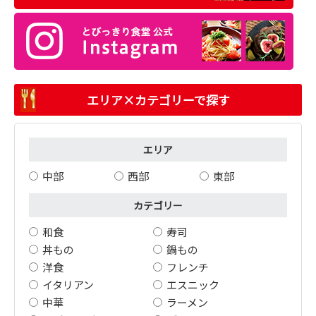
エリア×カテゴリーで探す
エリア
中部
西部
東部
カテゴリー
和食
寿司
丼もの
鍋もの
洋食
フレンチ
イタリアン
エスニック
中華
ラーメン