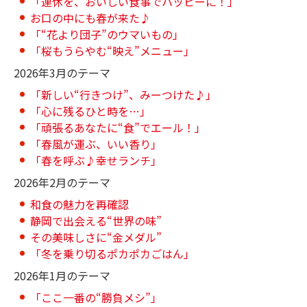
「連休を、おいしい食事でハッピーに！」
お口の中にも春が来た♪
「“花より団子”のウマいもの」
「桜もうらやむ“映え”メニュー」
2026年3月のテーマ
「新しい“行きつけ”、みーつけた♪」
「心に残るひと時を…」
「頑張るあなたに“食”でエール！」
「春風が運ぶ、いい香り」
「春を呼ぶ♪幸せランチ」
2026年2月のテーマ
和食の魅力を再確認
静岡で出会える“世界の味”
その美味しさに“金メダル”
「冬を乗り切るポカポカごはん」
2026年1月のテーマ
「ここ一番の“勝負メシ”」