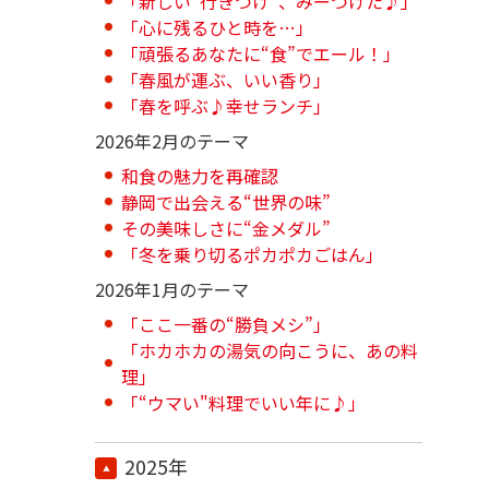
「新しい“行きつけ”、みーつけた♪」
「心に残るひと時を…」
「頑張るあなたに“食”でエール！」
「春風が運ぶ、いい香り」
「春を呼ぶ♪幸せランチ」
2026年2月のテーマ
和食の魅力を再確認
静岡で出会える“世界の味”
その美味しさに“金メダル”
「冬を乗り切るポカポカごはん」
2026年1月のテーマ
「ここ一番の“勝負メシ”」
「ホカホカの湯気の向こうに、あの料
理」
「“ウマい"料理でいい年に♪」
2025年