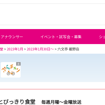
アナウンサー
イベント・試写会・募集
シ
堂
>
2023年1月
>
2023年1月30日～
> 六文亭 裾野店
土
とびっきり食堂
毎週月曜～金曜放送