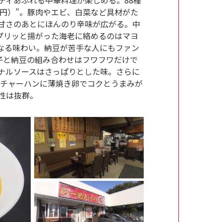
0円）”。豚肉やエビ、白菜など具材がた
甘さのあとにほんのり辛味が広がる。中
。プリッと揚がった海老に絡めるのはマヨ
なる味わい。納豆が苦手な人にもファン
玉子と納豆の組み合わせはフワフワだけで
ナルソースはさっぱりとした味。さらに
”はチャーハンに薄焼き卵でコクとうまみが
性は抜群。