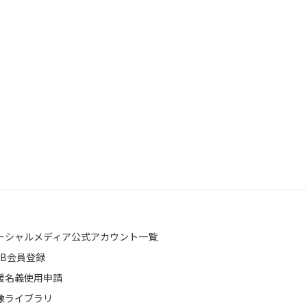
ーシャルメディア公式アカウント一覧
EB会員登録
援名義使用申請
像ライブラリ