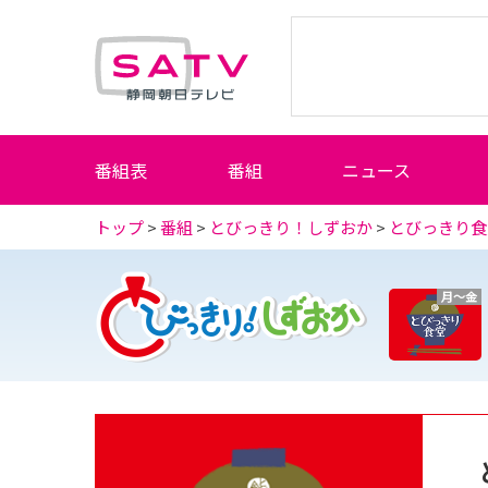
静岡朝日テレビ
番組表
番組
ニュース
トップ
>
番組
>
とびっきり！しずおか
>
とびっきり食
月～金