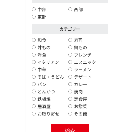
中部
西部
東部
カテゴリー
和食
寿司
丼もの
鍋もの
洋食
フレンチ
イタリアン
エスニック
中華
ラーメン
そば・うどん
デザート
パン
カレー
とんかつ
焼肉
鉄板焼
定食屋
居酒屋
お惣菜
お取り寄せ
その他
検索