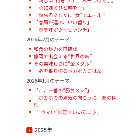
「新しい“行きつけ”、みーつけた♪」
「心に残るひと時を…」
「頑張るあなたに“食”でエール！」
「春風が運ぶ、いい香り」
「春を呼ぶ♪幸せランチ」
2026年2月のテーマ
和食の魅力を再確認
静岡で出会える“世界の味”
その美味しさに“金メダル”
「冬を乗り切るポカポカごはん」
2026年1月のテーマ
「ここ一番の“勝負メシ”」
「ホカホカの湯気の向こうに、あの料
理」
「“ウマい"料理でいい年に♪」
2025年