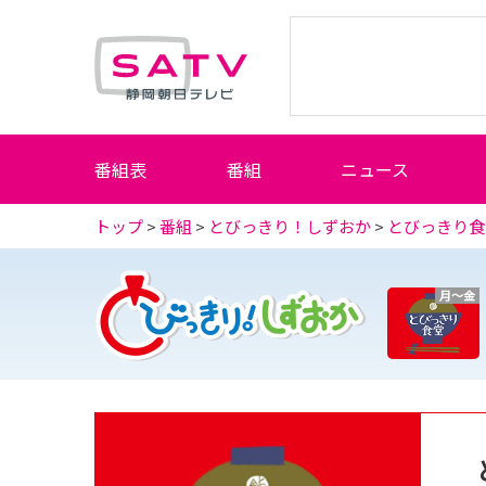
静岡朝日テレビ
番組表
番組
ニュース
トップ
>
番組
>
とびっきり！しずおか
>
とびっきり食
月～金