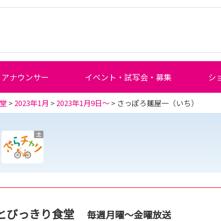
アナウンサー
イベント・試写会・募集
シ
堂
>
2023年1月
>
2023年1月9日～
> さっぽろ麺屋一（いち）
土
とびっきり食堂
毎週月曜～金曜放送