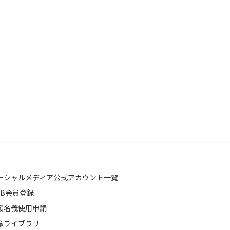
ーシャルメディア公式アカウント一覧
EB会員登録
援名義使用申請
像ライブラリ