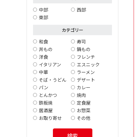
中部
西部
東部
カテゴリー
和食
寿司
丼もの
鍋もの
洋食
フレンチ
イタリアン
エスニック
中華
ラーメン
そば・うどん
デザート
パン
カレー
とんかつ
焼肉
鉄板焼
定食屋
居酒屋
お惣菜
お取り寄せ
その他
検索