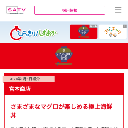
静岡朝日テレビ
採用情報
月～金
土
2023年1月5日
紹介
宮本商店
さまざまなマグロが楽しめる極上海鮮
丼