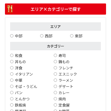
エリア×カテゴリーで探す
エリア
中部
西部
東部
カテゴリー
和食
寿司
丼もの
鍋もの
洋食
フレンチ
イタリアン
エスニック
中華
ラーメン
そば・うどん
デザート
パン
カレー
とんかつ
焼肉
鉄板焼
定食屋