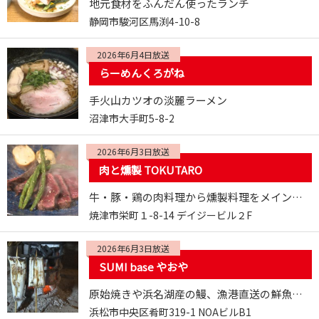
地元食材をふんだん使ったランチ
静岡市駿河区馬渕4-10-8
2026年6月4日放送
らーめんくろがね
手火山カツオの淡麗ラーメン
沼津市大手町5-8-2
2026年6月3日放送
肉と燻製 TOKUTARO
牛・豚・鶏の肉料理から燻製料理をメインとした居酒屋さん
焼津市栄町１-8-14 デイジービル２F
2026年6月3日放送
SUMI base やおや
原始焼きや浜名湖産の鰻、漁港直送の鮮魚が自慢の居酒屋さん
浜松市中央区肴町319-1 NOAビルB1