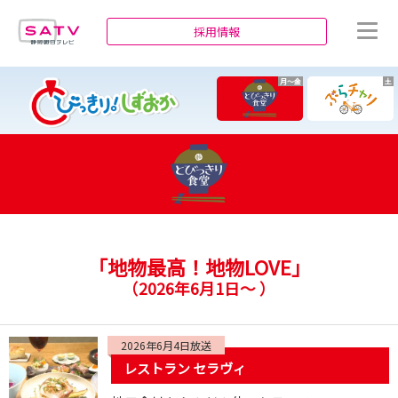
静岡朝日テレビ
採用情報
月～金
土
「地物最高！地物LOVE」
（
2026年6月1日～
）
2026年6月4日放送
レストラン セラヴィ