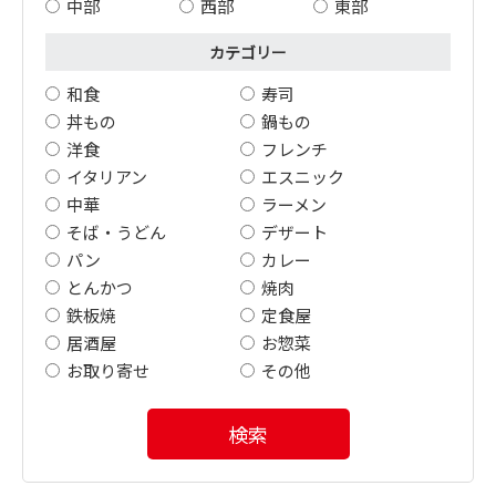
中部
西部
東部
カテゴリー
和食
寿司
丼もの
鍋もの
洋食
フレンチ
イタリアン
エスニック
中華
ラーメン
そば・うどん
デザート
パン
カレー
とんかつ
焼肉
鉄板焼
定食屋
居酒屋
お惣菜
お取り寄せ
その他
検索