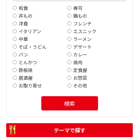
和食
寿司
丼もの
鍋もの
洋食
フレンチ
イタリアン
エスニック
中華
ラーメン
そば・うどん
デザート
パン
カレー
とんかつ
焼肉
鉄板焼
定食屋
居酒屋
お惣菜
お取り寄せ
その他
検索
テーマで探す