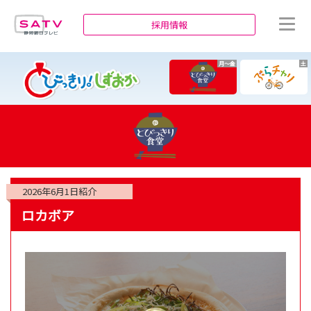
静岡朝日テレビ
採用情報
月～金
土
2026年6月1日
紹介
ロカボア