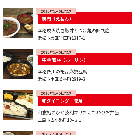
2020年5月6日放送
笑門（えもん）
本格炭火焼き豚丼とつけ麺の評判店
浜松市東区半田町1317-1
2020年5月6日放送
中華 若林（ルーリン）
本格四川の絶品麻婆豆腐
浜松市南区若林町2819-3
2020年5月5日放送
和ダイニング 睦月
和食処のひと技利かせたこだわりお弁当
三島市広小路町13-３ 1Ｆ
2020年5月5日放送