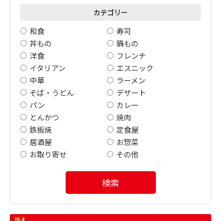
カテゴリー
和食
寿司
丼もの
鍋もの
洋食
フレンチ
イタリアン
エスニック
中華
ラーメン
そば・うどん
デザート
パン
カレー
とんかつ
焼肉
鉄板焼
定食屋
居酒屋
お惣菜
お取り寄せ
その他
検索