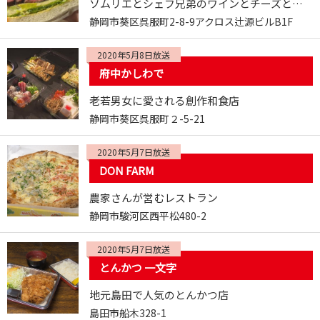
ソムリエとシェフ兄弟のワインとチーズと料理のお店
静岡市葵区呉服町2-8-9アクロス辻源ビルB1F
2020年5月8日放送
府中かしわで
老若男女に愛される創作和食店
静岡市葵区呉服町２-5-21
2020年5月7日放送
DON FARM
農家さんが営むレストラン
静岡市駿河区西平松480-2
2020年5月7日放送
とんかつ 一文字
地元島田で人気のとんかつ店
島田市船木328-1