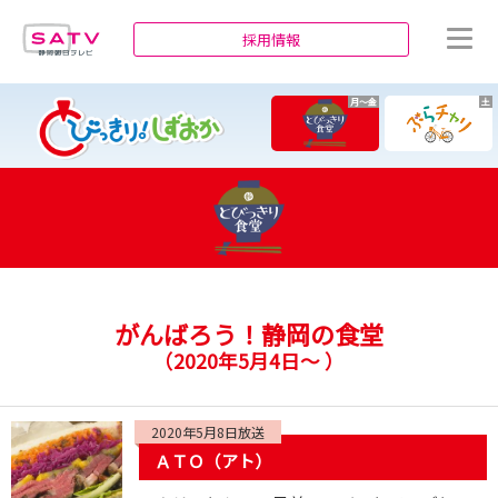
静岡朝日テレビ
採用情報
月～金
土
がんばろう！静岡の食堂
（
2020年5月4日～
）
2020年5月8日放送
ＡＴＯ（アト）