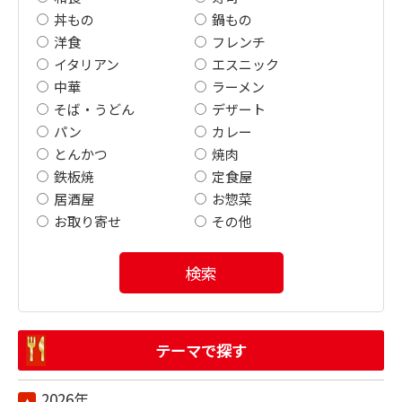
丼もの
鍋もの
洋食
フレンチ
イタリアン
エスニック
中華
ラーメン
そば・うどん
デザート
パン
カレー
とんかつ
焼肉
鉄板焼
定食屋
居酒屋
お惣菜
お取り寄せ
その他
検索
テーマで探す
2026年