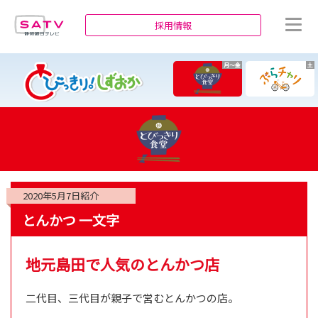
静岡朝日テレビ
採用情報
月～金
土
2020年5月7日
紹介
とんかつ 一文字
地元島田で人気のとんかつ店
二代目、三代目が親子で営むとんかつの店。