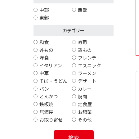
中部
西部
東部
カテゴリー
和食
寿司
丼もの
鍋もの
洋食
フレンチ
イタリアン
エスニック
中華
ラーメン
そば・うどん
デザート
パン
カレー
とんかつ
焼肉
鉄板焼
定食屋
居酒屋
お惣菜
お取り寄せ
その他
検索