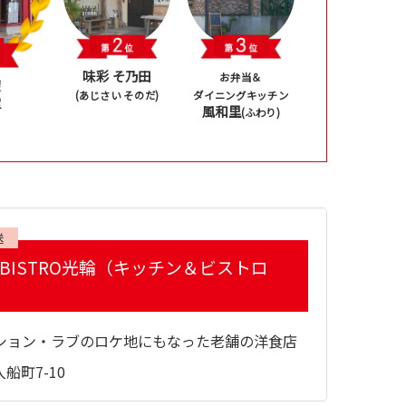
味彩 そ乃田
お弁当＆
屋
(あじさい そのだ)
ダイニングキッチン
堂
風和里
(ふわり)
送
N＆BISTRO光輪（キッチン＆ビストロ
ション・ラブのロケ地にもなった老舗の洋食店
船町7-10