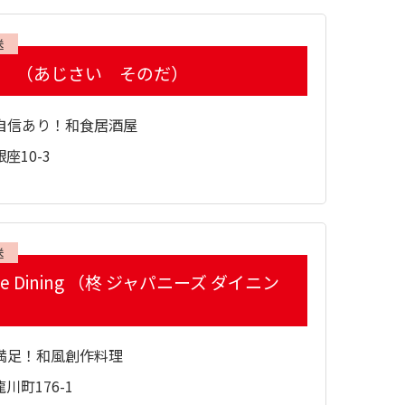
送
田 （あじさい そのだ）
自信あり！和食居酒屋
座10-3
送
ese Dining （柊 ジャパニーズ ダイニン
満足！和風創作料理
川町176-1