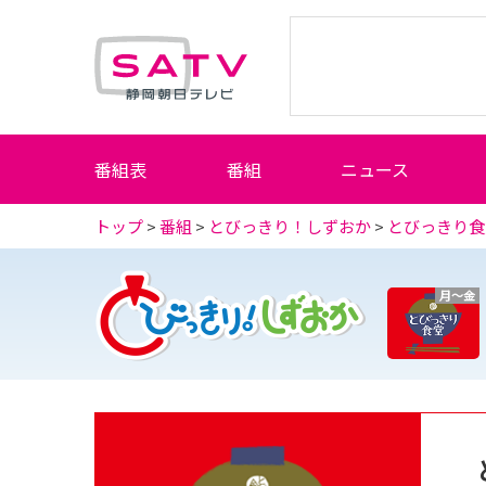
静岡朝日テレビ
番組表
番組
ニュース
トップ
>
番組
>
とびっきり！しずおか
>
とびっきり食
月～金