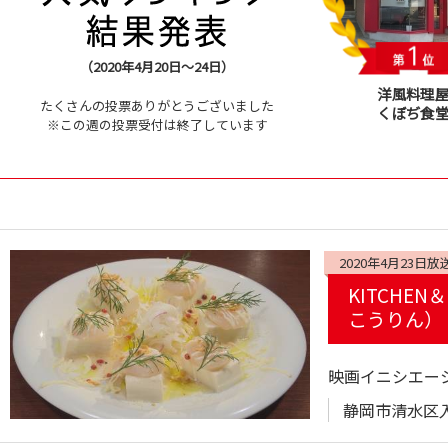
（2020年4月20日～24日）
洋風料理
たくさんの投票ありがとうございました
くぼぢ食
※この週の投票受付は終了しています
2020年4月23日放
KITCHE
こうりん）
映画イニシエー
静岡市清水区入