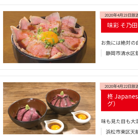
2020年4月23日放
味彩 そ乃
お魚には絶対の
静岡市清水区銀
2020年4月22日放
柊 Japan
グ）
味も見た目も大
浜松市東区天龍