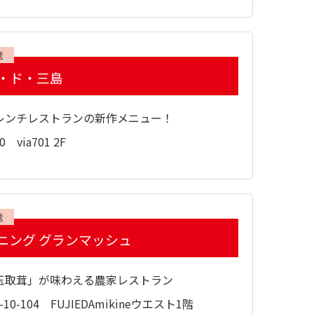
送
・ド・三島
レンチレストランの新作メニュー！
via701 2F
送
ニング グランマッシュ
玉取茸」が味わえる農家レストラン
10-104 FUJIEDAmikineウエスト1階