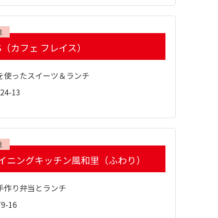
送
AIS（カフェ フレイス）
を使ったスイーツ＆ランチ
4-13
送
イニングキッチン風和里（ふわり）
手作り弁当とランチ
-16