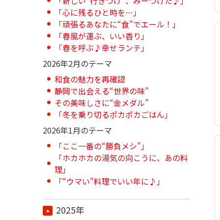
「新しい“行きつけ”、みーつけた♪」
「心に残るひと時を…」
「頑張るあなたに“食”でエール！」
「春風が運ぶ、いい香り」
「春を呼ぶ♪幸せランチ」
2026年2月のテーマ
和食の魅力を再確認
静岡で出会える“世界の味”
その美味しさに“金メダル”
「冬を乗り切るポカポカごはん」
2026年1月のテーマ
「ここ一番の“勝負メシ”」
「ホカホカの湯気の向こうに、あの料
理」
「“ウマい"料理でいい年に♪」
2025年