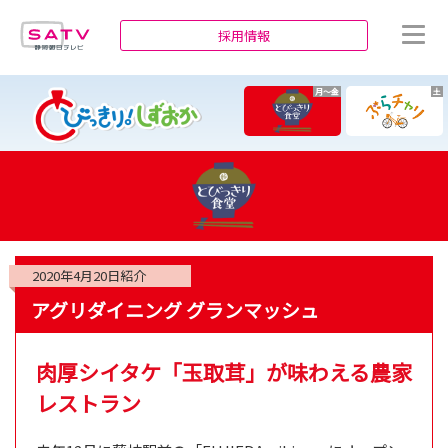
静岡朝日テレビ
採用情報
月～金
土
2020年4月20日
紹介
アグリダイニング グランマッシュ
肉厚シイタケ「玉取茸」が味わえる農家
レストラン