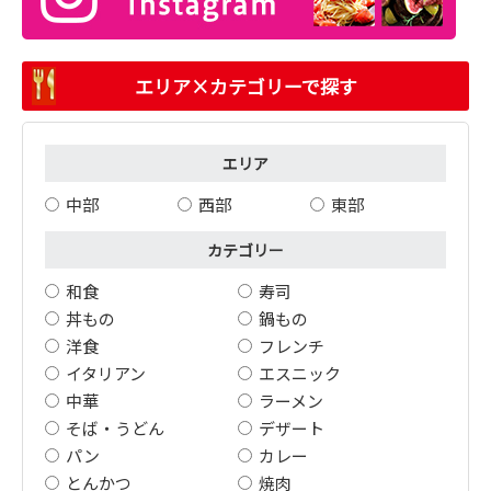
エリア×カテゴリーで探す
エリア
中部
西部
東部
カテゴリー
和食
寿司
丼もの
鍋もの
洋食
フレンチ
イタリアン
エスニック
中華
ラーメン
そば・うどん
デザート
パン
カレー
とんかつ
焼肉