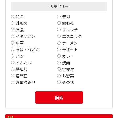
カテゴリー
和食
寿司
丼もの
鍋もの
洋食
フレンチ
イタリアン
エスニック
中華
ラーメン
そば・うどん
デザート
パン
カレー
とんかつ
焼肉
鉄板焼
定食屋
居酒屋
お惣菜
お取り寄せ
その他
検索