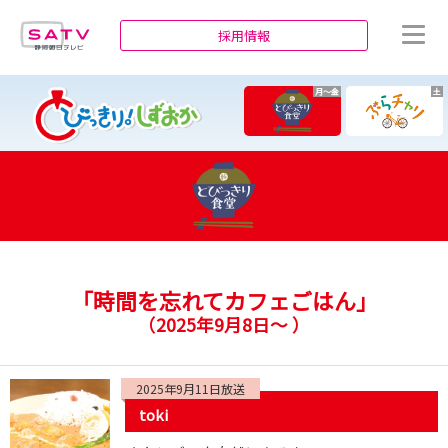
静岡朝日テレビ
採用情報
月～金
土
「時間を忘れてカフェごはん」
（
2025年9月8日～
）
2025年9月11日放送
toki