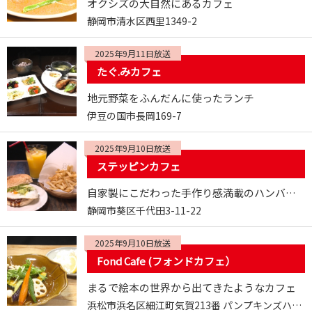
オクシズの大自然にあるカフェ
静岡市清水区西里1349-2
2025年9月11日放送
たぐ.みカフェ
地元野菜をふんだんに使ったランチ
伊豆の国市長岡169-7
2025年9月10日放送
ステッピンカフェ
自家製にこだわった手作り感満載のハンバーガー
静岡市葵区千代田3-11-22
2025年9月10日放送
Fond Cafe (フォンドカフェ）
まるで絵本の世界から出てきたようなカフェ
浜松市浜名区細江町気賀213番 パンプキンズハウス １F