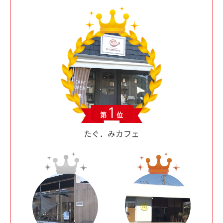
たぐ．みカフェ