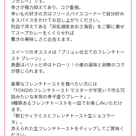
プカレー」です。
辛さが極力抑えてあり、コク重視。
辛いもの好きの方はフリースパイスコーナーで自分好み
をスパイスをかけてお召し上がりください。
別皿で添えてある「浜名湖産あおさ海苔」をご飯に乗せ
てスープカレーをくぐらせれば
驚きの美味しさと出会えます。
スイーツのオススメは「ブリュレ仕立てのフレンチトー
スト プレーン」。
表面はバリッと中はトローリ！小麦の風味と卵黄のコク
が感じられます。
豪華なフレンチトーストを食べたい方には
「FONDのフレンチトースト マスターが半笑いで作る冗
談みたいな本気の幸子盛りプレート」。
9種類あるフレンチトーストを一皿でお楽しみいただけ
ます。
「飲むティラミスとフレンチトースト生ショコラー
タ」。
添えられた生フレンチトーストをディップしてご賞味く
ださい。