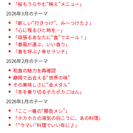
「桜もうらやむ“映え”メニュー」
2026年3月のテーマ
「新しい“行きつけ”、みーつけた♪」
「心に残るひと時を…」
「頑張るあなたに“食”でエール！」
「春風が運ぶ、いい香り」
「春を呼ぶ♪幸せランチ」
2026年2月のテーマ
和食の魅力を再確認
静岡で出会える“世界の味”
その美味しさに“金メダル”
「冬を乗り切るポカポカごはん」
2026年1月のテーマ
「ここ一番の“勝負メシ”」
「ホカホカの湯気の向こうに、あの料理」
「“ウマい"料理でいい年に♪」