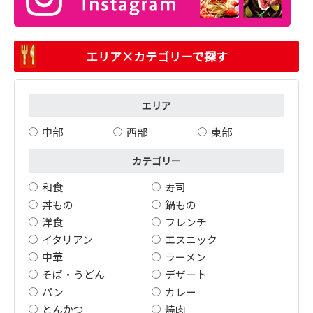
エリア×カテゴリーで探す
エリア
中部
西部
東部
カテゴリー
和食
寿司
丼もの
鍋もの
洋食
フレンチ
イタリアン
エスニック
中華
ラーメン
そば・うどん
デザート
パン
カレー
とんかつ
焼肉