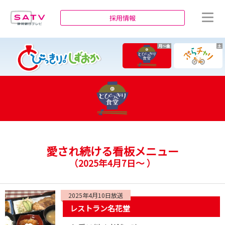
静岡朝日テレビ
採用情報
月～金
土
愛され続ける看板メニュー
（
2025年4月7日～
）
2025年4月10日放送
レストラン名花堂