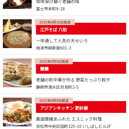
90年受け継ぐ老舗の味
富士市本町9-18
2025年4月10日放送
江戸そば 八助
一年通して人気の天せいろ
焼津市柳新屋601-3
2025年4月9日放送
蘭蘭
老舗の町中華が作る 野菜たっぷり餃子
静岡市清水区月見町2-5
2025年4月9日放送
アジアンキッチン 更紗屋
異国情緒あふれた エスニック料理
浜松市中央区田町325-10 いしばしビル2F