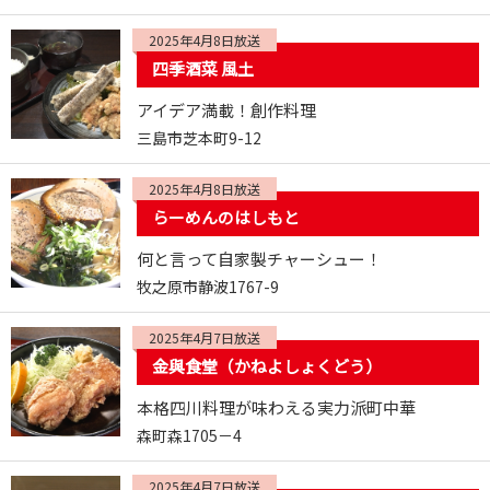
2025年4月8日放送
四季酒菜 風土
アイデア満載！創作料理
三島市芝本町9-12
2025年4月8日放送
らーめんのはしもと
何と言って自家製チャーシュー！
牧之原市静波1767-9
2025年4月7日放送
金與食堂（かねよしょくどう）
本格四川料理が味わえる実力派町中華
森町森1705－4
2025年4月7日放送