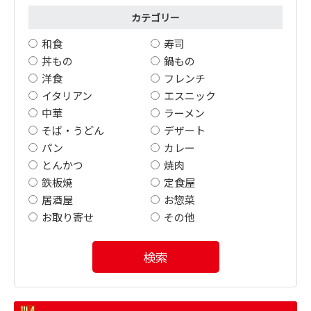
カテゴリー
和食
寿司
丼もの
鍋もの
洋食
フレンチ
イタリアン
エスニック
中華
ラーメン
そば・うどん
デザート
パン
カレー
とんかつ
焼肉
鉄板焼
定食屋
居酒屋
お惣菜
お取り寄せ
その他
検索