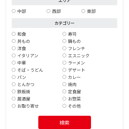
エリア
中部
西部
東部
カテゴリー
和食
寿司
丼もの
鍋もの
洋食
フレンチ
イタリアン
エスニック
中華
ラーメン
そば・うどん
デザート
パン
カレー
とんかつ
焼肉
鉄板焼
定食屋
居酒屋
お惣菜
お取り寄せ
その他
検索