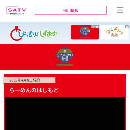
静岡朝日テレビ
採用情報
月～金
土
2025年4月8日
紹介
らーめんのはしもと