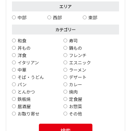
エリア
中部
西部
東部
カテゴリー
和食
寿司
丼もの
鍋もの
洋食
フレンチ
イタリアン
エスニック
中華
ラーメン
そば・うどん
デザート
パン
カレー
とんかつ
焼肉
鉄板焼
定食屋
居酒屋
お惣菜
お取り寄せ
その他
検索