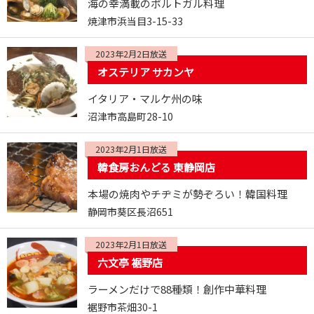
海の幸満載のポルトガル料理
焼津市浜当目3-15-33
2023年2月2日放送
オステリア サカンヤ
イタリア・マルケ州の味
沼津市高島町28-10
2023年2月1日放送
韓食房おんどる 東静岡店
本場の焼肉やチヂミが勢ぞろい！韓国料理
静岡市葵区長沼651
2023年2月1日放送
六文亭 裾野店
ラーメンだけで88種類！創作中華料理
裾野市茶畑30-1