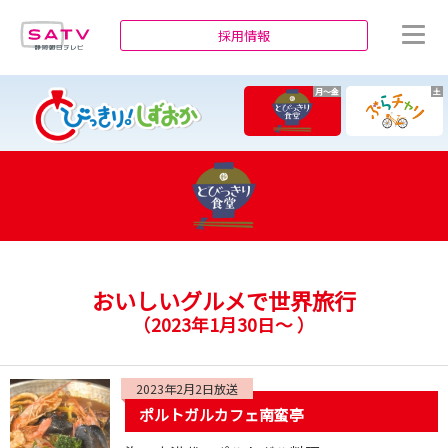
静岡朝日テレビ
採用情報
月～金
土
おいしいグルメで世界旅行
（
2023年1月30日～
）
2023年2月2日放送
ポルトガルカフェ南蛮亭