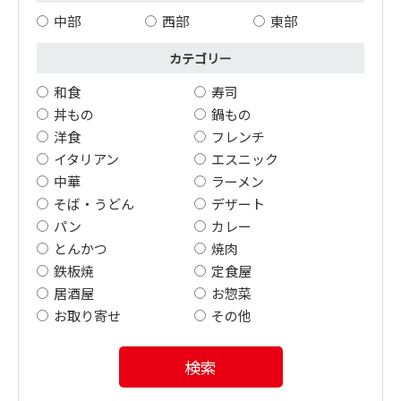
中部
西部
東部
カテゴリー
和食
寿司
丼もの
鍋もの
洋食
フレンチ
イタリアン
エスニック
中華
ラーメン
そば・うどん
デザート
パン
カレー
とんかつ
焼肉
鉄板焼
定食屋
居酒屋
お惣菜
お取り寄せ
その他
検索