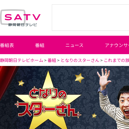
静岡朝日テレビ
番組表
番組
ニュース
アナウンサ
静岡朝日テレビホーム
>
番組
>
となりのスターさん
>
これまでの