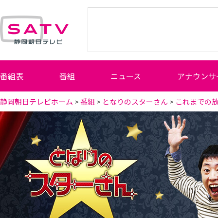
静岡朝日テレビ
番組表
番組
ニュース
アナウンサ
静岡朝日テレビホーム
>
番組
>
となりのスターさん
>
これまでの