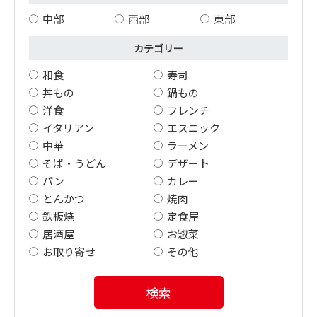
中部
西部
東部
カテゴリー
和食
寿司
丼もの
鍋もの
洋食
フレンチ
イタリアン
エスニック
中華
ラーメン
そば・うどん
デザート
パン
カレー
とんかつ
焼肉
鉄板焼
定食屋
居酒屋
お惣菜
お取り寄せ
その他
検索