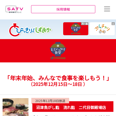
静岡朝日テレビ
採用情報
月～金
土
「年末年始、みんなで食事を楽しもう！」
（
2025年12月15日～18日
）
2025年12月18日放送
沼津魚がし鮨 流れ鮨 二代目御殿場店