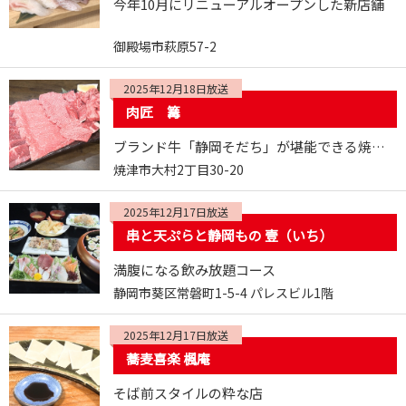
今年10月にリニューアルオープンした新店舗
御殿場市萩原57-2
2025年12月18日放送
肉匠 篝
ブランド牛「静岡そだち」が堪能できる焼肉店
焼津市大村2丁目30-20
2025年12月17日放送
串と天ぷらと静岡もの 壹（いち）
満腹になる飲み放題コース
静岡市葵区常磐町1-5-4 パレスビル1階
2025年12月17日放送
蕎麦喜楽 楓庵
そば前スタイルの粋な店