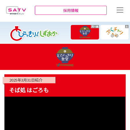
静岡朝日テレビ
採用情報
月～金
土
2025年3月31日
紹介
そば処 はごろも