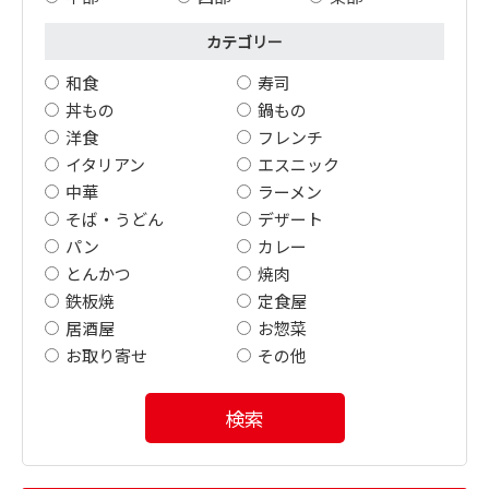
カテゴリー
和食
寿司
丼もの
鍋もの
洋食
フレンチ
イタリアン
エスニック
中華
ラーメン
そば・うどん
デザート
パン
カレー
とんかつ
焼肉
鉄板焼
定食屋
居酒屋
お惣菜
お取り寄せ
その他
検索