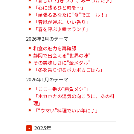
「新しい“行きつけ”、みーつけた♪」
「心に残るひと時を…」
「頑張るあなたに“食”でエール！」
「春風が運ぶ、いい香り」
「春を呼ぶ♪幸せランチ」
2026年2月のテーマ
和食の魅力を再確認
静岡で出会える“世界の味”
その美味しさに“金メダル”
「冬を乗り切るポカポカごはん」
2026年1月のテーマ
「ここ一番の“勝負メシ”」
「ホカホカの湯気の向こうに、あの料
理」
「“ウマい"料理でいい年に♪」
2025年