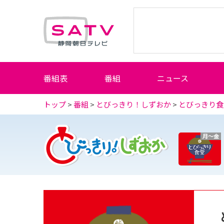
静岡朝日テレビ
番組表
番組
ニュース
トップ
>
番組
>
とびっきり！しずおか
>
とびっきり食
月～金