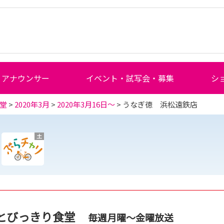
アナウンサー
イベント・試写会・募集
シ
堂
>
2020年3月
>
2020年3月16日～
> うなぎ徳 浜松遠鉄店
土
とびっきり食堂
毎週月曜～金曜放送