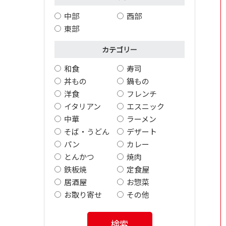
中部
西部
東部
カテゴリー
和食
寿司
丼もの
鍋もの
洋食
フレンチ
イタリアン
エスニック
中華
ラーメン
そば・うどん
デザート
パン
カレー
とんかつ
焼肉
鉄板焼
定食屋
居酒屋
お惣菜
お取り寄せ
その他
検索