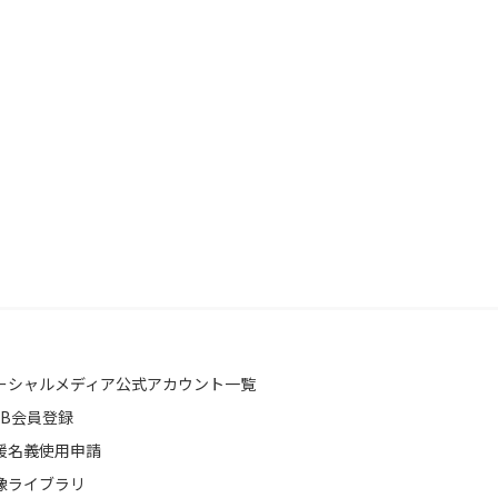
ーシャルメディア公式アカウント一覧
EB会員登録
援名義使用申請
像ライブラリ