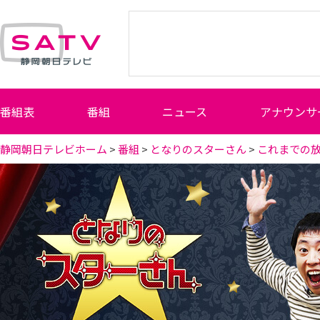
静岡朝日テレビ
番組表
番組
ニュース
アナウンサ
静岡朝日テレビホーム
>
番組
>
となりのスターさん
>
これまでの