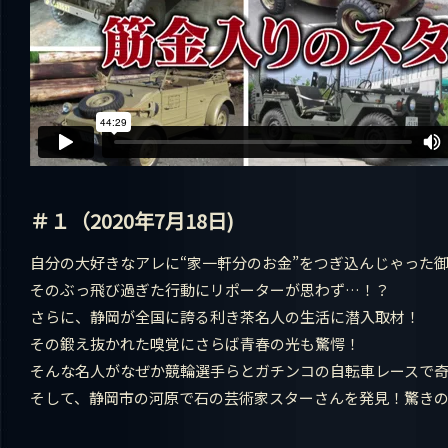
＃１（2020年7月18日)
自分の大好きなアレに“家一軒分のお金”をつぎ込んじゃった
そのぶっ飛び過ぎた行動にリポーターが思わず…！？
さらに、静岡が全国に誇る利き茶名人の生活に潜入取材！
その鍛え抜かれた嗅覚にさらば青春の光も驚愕！
そんな名人がなぜか競輪選手らとガチンコの自転車レースで
そして、静岡市の河原で石の芸術家スターさんを発見！驚き