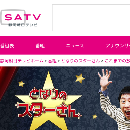
静岡朝日テレビ
番組表
番組
ニュース
アナウンサ
静岡朝日テレビホーム
>
番組
>
となりのスターさん
>
これまでの