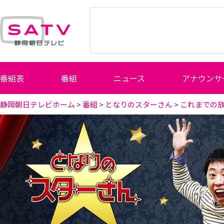
静岡朝日テレビ
番組表
番組
ニュース
アナウンサ
静岡朝日テレビホーム
>
番組
>
となりのスターさん
>
これまでの