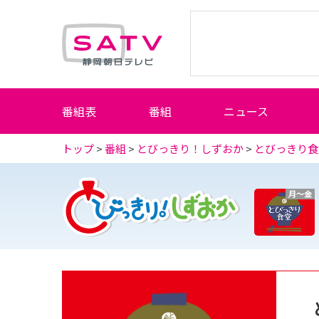
静岡朝日テレビ
番組表
番組
ニュース
トップ
>
番組
>
とびっきり！しずおか
>
とびっきり食
月～金