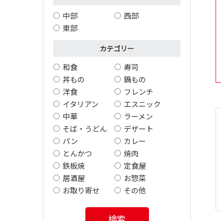
中部
西部
東部
カテゴリー
和食
寿司
丼もの
鍋もの
洋食
フレンチ
イタリアン
エスニック
中華
ラーメン
そば・うどん
デザート
パン
カレー
とんかつ
焼肉
鉄板焼
定食屋
居酒屋
お惣菜
お取り寄せ
その他
検索