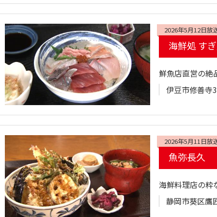
2026年5月12日放
海鮮処 す
鮮魚店直営の絶
伊豆市修善寺30
2026年5月11日放
魚弥長久
海鮮料理店の粋
静岡市葵区鷹匠3