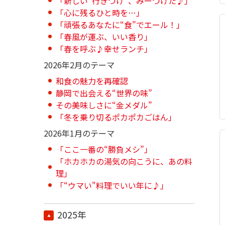
「新しい“行きつけ”、みーつけた♪」
「心に残るひと時を…」
「頑張るあなたに“食”でエール！」
「春風が運ぶ、いい香り」
「春を呼ぶ♪幸せランチ」
2026年2月のテーマ
和食の魅力を再確認
静岡で出会える“世界の味”
その美味しさに“金メダル”
「冬を乗り切るポカポカごはん」
2026年1月のテーマ
「ここ一番の“勝負メシ”」
「ホカホカの湯気の向こうに、あの料
理」
「“ウマい"料理でいい年に♪」
2025年