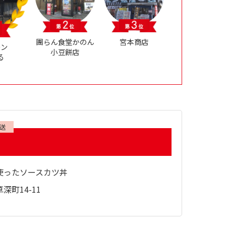
團らん食堂かのん
宮本商店
チン
小豆餅店
る
放送
使ったソースカツ丼
深町14-11