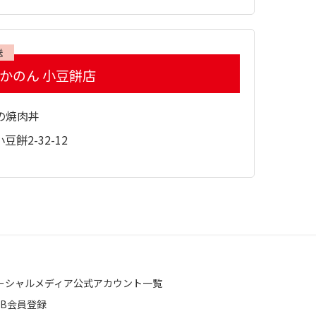
送
 かのん 小豆餅店
の焼肉丼
餅2-32-12
ーシャルメディア公式アカウント一覧
EB会員登録