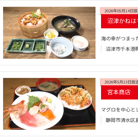
2026年05月14日
沼津かねは
海の幸がつまっ
沼津市千本港町
2026年5月13日放
宮本商店
マグロを中心と
静岡市清水区島崎