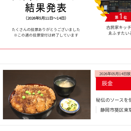
（2026年5月11日～14日）
古民家キッ
たくさんの投票ありがとうございました
ゑふすたい
※この週の投票受付は終了しています
2026年05月14日
辰金
秘伝のソースを
静岡市葵区東草