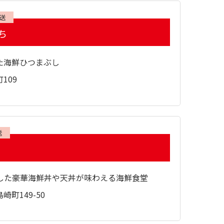
放送
ち
た海鮮ひつまぶし
109
送
した豪華海鮮丼や天丼が味わえる海鮮食堂
町149-50