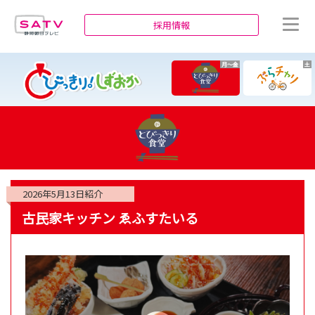
静岡朝日テレビ
採用情報
月～金
土
2026年5月13日
紹介
古民家キッチン ゑふすたいる