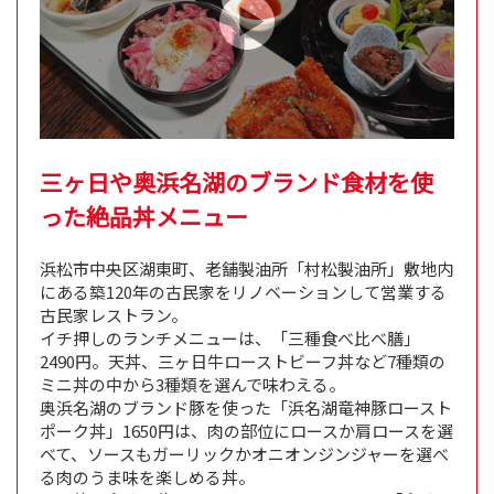
三ヶ日や奥浜名湖のブランド食材を使
った絶品丼メニュー
浜松市中央区湖東町、老舗製油所「村松製油所」敷地内
にある築120年の古民家をリノベーションして営業する
古民家レストラン。
イチ押しのランチメニューは、「三種食べ比べ膳」
2490円。天丼、三ヶ日牛ローストビーフ丼など7種類の
ミニ丼の中から3種類を選んで味わえる。
奥浜名湖のブランド豚を使った「浜名湖竜神豚ロースト
ポーク丼」1650円は、肉の部位にロースか肩ロースを選
べて、ソースもガーリックかオニオンジンジャーを選べ
る肉のうま味を楽しめる丼。