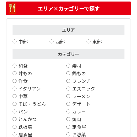
エリア×カテゴリーで探す
エリア
中部
西部
東部
カテゴリー
和食
寿司
丼もの
鍋もの
洋食
フレンチ
イタリアン
エスニック
中華
ラーメン
そば・うどん
デザート
パン
カレー
とんかつ
焼肉
鉄板焼
定食屋
居酒屋
お惣菜