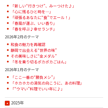
「新しい“行きつけ”、みーつけた♪」
「心に残るひと時を…」
「頑張るあなたに“食”でエール！」
「春風が運ぶ、いい香り」
「春を呼ぶ♪幸せランチ」
2026年2月のテーマ
和食の魅力を再確認
静岡で出会える“世界の味”
その美味しさに“金メダル”
「冬を乗り切るポカポカごはん」
2026年1月のテーマ
「ここ一番の“勝負メシ”」
「ホカホカの湯気の向こうに、あの料理」
「“ウマい"料理でいい年に♪」
2025年