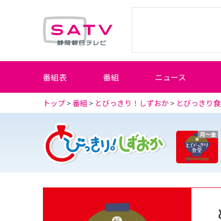
静岡朝日テレビ
番組表
番組
ニュース
トップ
>
番組
>
とびっきり！しずおか
>
とびっきり食
月～金