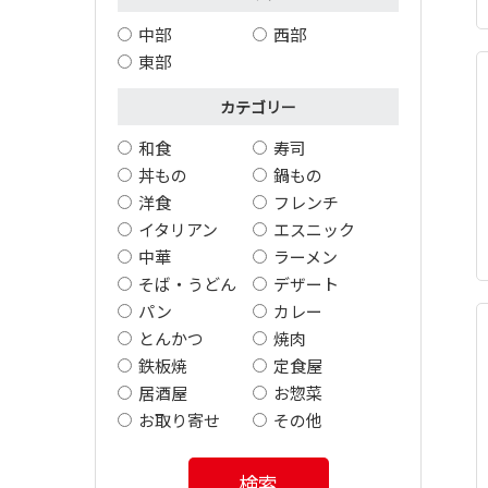
中部
西部
東部
カテゴリー
和食
寿司
丼もの
鍋もの
洋食
フレンチ
イタリアン
エスニック
中華
ラーメン
そば・うどん
デザート
パン
カレー
とんかつ
焼肉
鉄板焼
定食屋
居酒屋
お惣菜
お取り寄せ
その他
検索