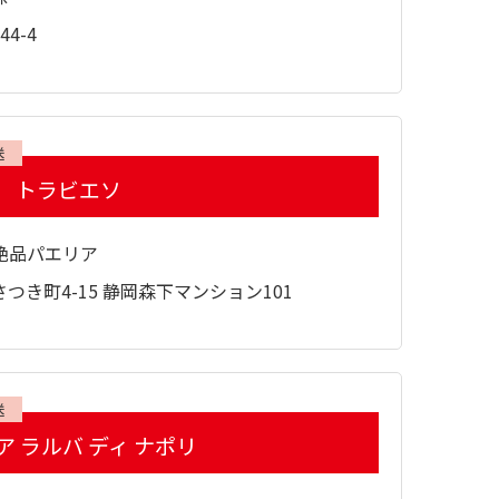
4-4
送
 トラビエソ
絶品パエリア
つき町4-15 静岡森下マンション101
送
 ラルバ ディ ナポリ