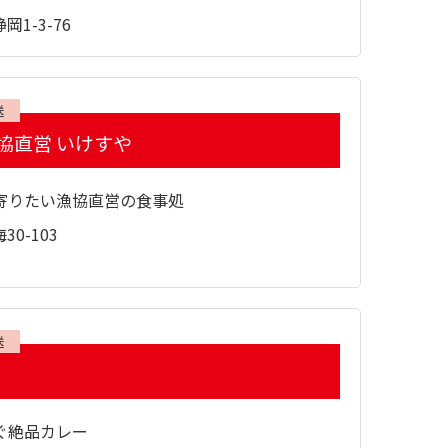
1-3-76
送
協直営 いけすや
寄りたい漁協直営の食事処
0-103
送
ぐ絶品カレー