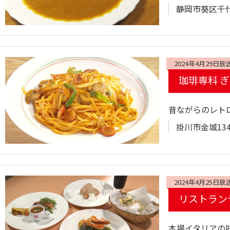
静岡市葵区千代田
2024年4月29日放
珈琲専科 
昔ながらのレト
掛川市金城13
2024年4月25日放
リストラン
本場イタリアの