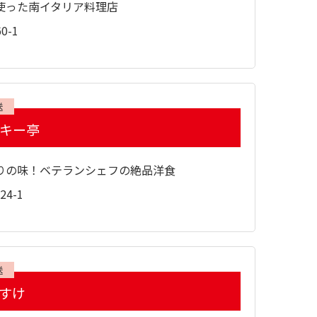
使った南イタリア料理店
0-1
送
ッキー亭
りの味！ベテランシェフの絶品洋食
4-1
送
とすけ