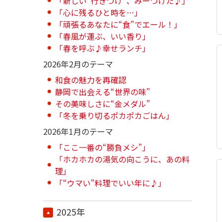
「新しい“行きつけ”、みーつけた♪」
「心に残るひと時を…」
「頑張るあなたに“食”でエール！」
「春風が運ぶ、いい香り」
「春を呼ぶ♪幸せランチ」
2026年2月のテーマ
和食の魅力を再確認
静岡で出会える“世界の味”
その美味しさに“金メダル”
「冬を乗り切るポカポカごはん」
2026年1月のテーマ
「ここ一番の“勝負メシ”」
「ホカホカの湯気の向こうに、あの料
理」
「“ウマい"料理でいい年に♪」
2025年