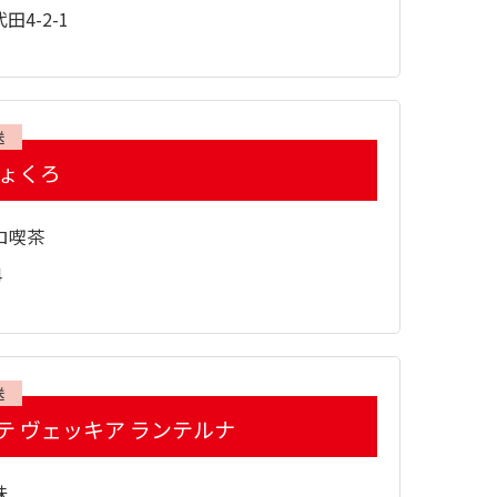
4-2-1
送
ぎょくろ
ロ喫茶
4
送
テ ヴェッキア ランテルナ
味