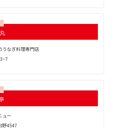
京丸
のうなぎ料理専門店
3−7
亭
ニュー
野4547