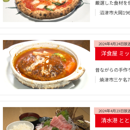
厳選した食材を
沼津市大岡196
2024年4月24日放
洋食屋 ミ
昔ながらの手作
焼津市三ケ名72
2024年4月23日放
清水港 と