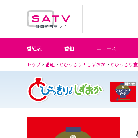
静岡朝日テレビ
番組表
番組
ニュース
トップ
>
番組
>
とびっきり！しずおか
>
とびっきり食
月～金