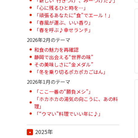
「新しい“行きつけ”、みーつけた♪」
「心に残るひと時を…」
「頑張るあなたに“食”でエール！」
「春風が運ぶ、いい香り」
「春を呼ぶ♪幸せランチ」
2026年2月のテーマ
和食の魅力を再確認
静岡で出会える“世界の味”
その美味しさに“金メダル”
「冬を乗り切るポカポカごはん」
2026年1月のテーマ
「ここ一番の“勝負メシ”」
「ホカホカの湯気の向こうに、あの料
理」
「“ウマい"料理でいい年に♪」
2025年