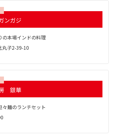
ガンガジ
りの本場インドの料理
子2-39-10
房 銀華
担々麺のランチセット
0