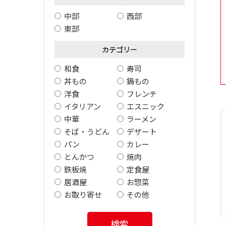
中部
西部
東部
カテゴリー
和食
寿司
丼もの
鍋もの
洋食
フレンチ
イタリアン
エスニック
中華
ラーメン
そば・うどん
デザート
パン
カレー
とんかつ
焼肉
鉄板焼
定食屋
居酒屋
お惣菜
お取り寄せ
その他
検索