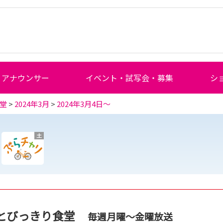
アナウンサー
イベント・試写会・募集
シ
堂
>
2024年3月
>
2024年3月4日～
土
とびっきり食堂
毎週月曜～金曜放送