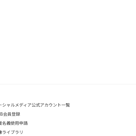
ーシャルメディア公式アカウント一覧
EB会員登録
援名義使用申請
像ライブラリ