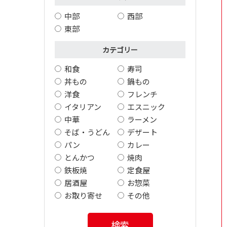
中部
西部
東部
カテゴリー
和食
寿司
丼もの
鍋もの
洋食
フレンチ
イタリアン
エスニック
中華
ラーメン
そば・うどん
デザート
パン
カレー
とんかつ
焼肉
鉄板焼
定食屋
居酒屋
お惣菜
お取り寄せ
その他
検索