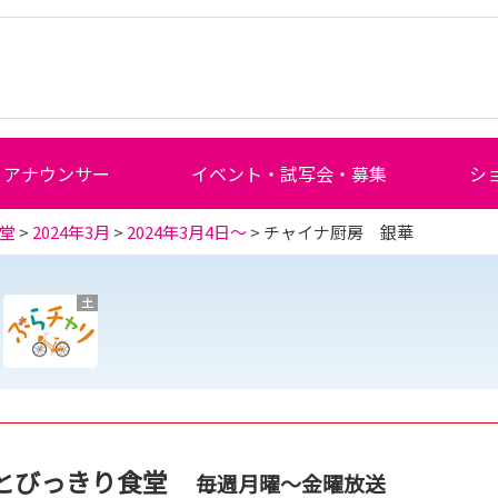
アナウンサー
イベント・試写会・募集
シ
堂
>
2024年3月
>
2024年3月4日～
> チャイナ厨房 銀華
土
とびっきり食堂
毎週月曜～金曜放送