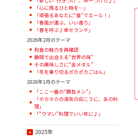
「新しい“行きつけ”、みーつけた♪」
「心に残るひと時を…」
「頑張るあなたに“食”でエール！」
「春風が運ぶ、いい香り」
「春を呼ぶ♪幸せランチ」
2026年2月のテーマ
和食の魅力を再確認
静岡で出会える“世界の味”
その美味しさに“金メダル”
「冬を乗り切るポカポカごはん」
2026年1月のテーマ
「ここ一番の“勝負メシ”」
「ホカホカの湯気の向こうに、あの料
理」
「“ウマい"料理でいい年に♪」
2025年