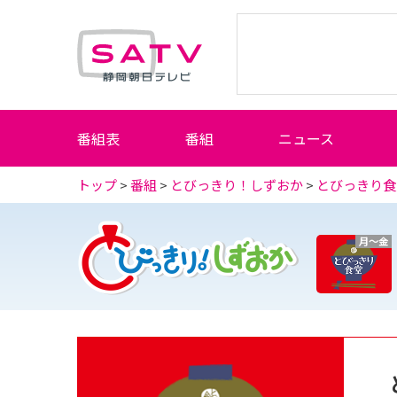
静岡朝日テレビ
番組表
番組
ニュース
トップ
>
番組
>
とびっきり！しずおか
>
とびっきり食
月～金