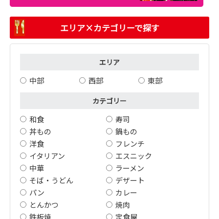
エリア×カテゴリーで探す
エリア
中部
西部
東部
カテゴリー
和食
寿司
丼もの
鍋もの
洋食
フレンチ
イタリアン
エスニック
中華
ラーメン
そば・うどん
デザート
パン
カレー
とんかつ
焼肉
鉄板焼
定食屋