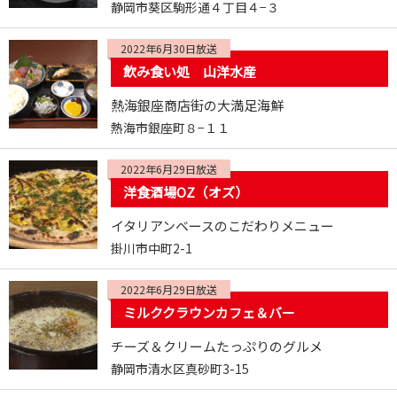
静岡市葵区駒形通４丁目４−３
2022年6月30日放送
飲み食い処 山洋水産
熱海銀座商店街の大満足海鮮
熱海市銀座町８−１１
2022年6月29日放送
洋食酒場OZ（オズ）
イタリアンベースのこだわりメニュー
掛川市中町2-1
2022年6月29日放送
ミルククラウンカフェ＆バー
チーズ＆クリームたっぷりのグルメ
静岡市清水区真砂町3-15