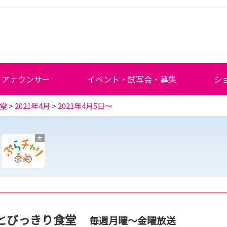
アナウンサー
イベント・試写会・募集
シ
堂
>
2021年4月
>
2021年4月5日～
土
とびっきり食堂
毎週月曜～金曜放送