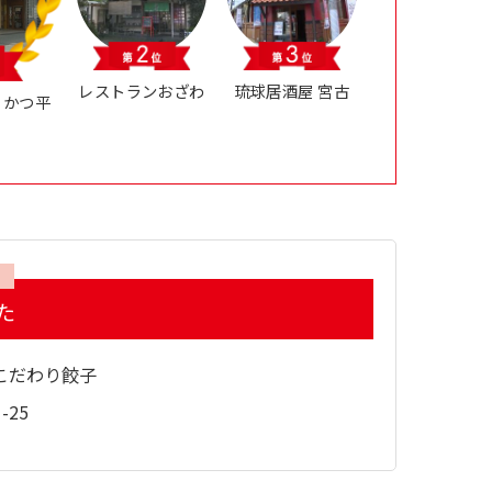
レストランおざわ
琉球居酒屋 宮古
 かつ平
た
こだわり餃子
-25