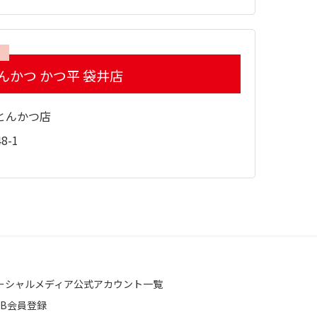
んかつ かつ平 袋井店
とんかつ店
8-1
ーシャルメディア公式アカウント一覧
EB会員登録