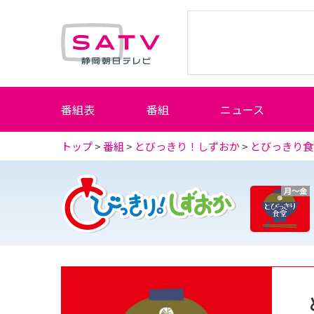
静岡朝日テレビ
番組表
番組
ニュース
トップ
>
番組
>
とびっきり！しずおか
>
とびっきり食
月～金