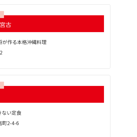
 宮古
将が作る本格沖縄料理
2
きない定食
2-4-6