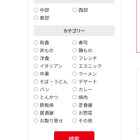
中部
西部
東部
カテゴリー
和食
寿司
丼もの
鍋もの
洋食
フレンチ
イタリアン
エスニック
中華
ラーメン
そば・うどん
デザート
パン
カレー
とんかつ
焼肉
鉄板焼
定食屋
居酒屋
お惣菜
お取り寄せ
その他
検索