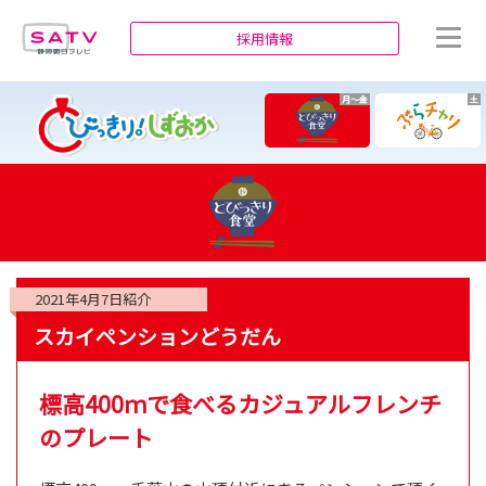
静岡朝日テレビ
採用情報
月～金
土
2021年4月7日
紹介
スカイペンションどうだん
標高400ｍで食べるカジュアルフレンチ
のプレート