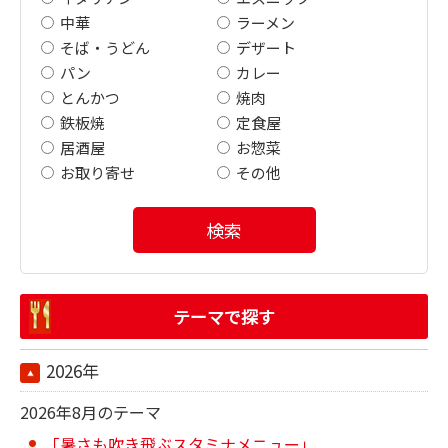
中華
ラーメン
そば・うどん
デザート
パン
カレー
とんかつ
焼肉
鉄板焼
定食屋
居酒屋
お惣菜
お取り寄せ
その他
検索
テーマで探す
2026年
2026年8月のテーマ
「暑さも吹き飛ぶスタミナメニュー」