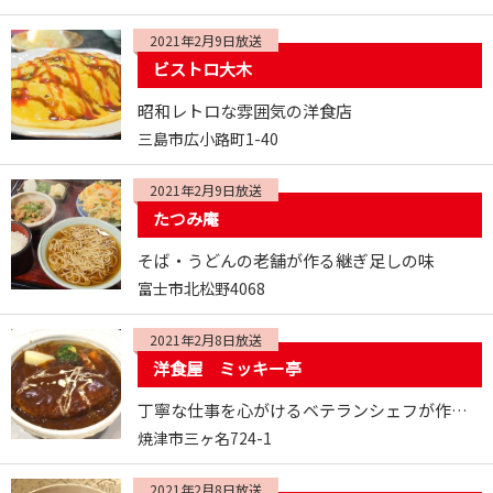
2021年2月9日放送
ビストロ大木
昭和レトロな雰囲気の洋食店
三島市広小路町1-40
2021年2月9日放送
たつみ庵
そば・うどんの老舗が作る継ぎ足しの味
富士市北松野4068
2021年2月8日放送
洋食屋 ミッキー亭
丁寧な仕事を心がけるベテランシェフが作る絶品洋食
焼津市三ヶ名724-1
2021年2月8日放送