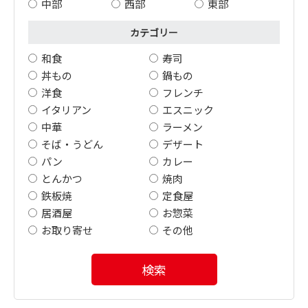
中部
西部
東部
カテゴリー
和食
寿司
丼もの
鍋もの
洋食
フレンチ
イタリアン
エスニック
中華
ラーメン
そば・うどん
デザート
パン
カレー
とんかつ
焼肉
鉄板焼
定食屋
居酒屋
お惣菜
お取り寄せ
その他
検索