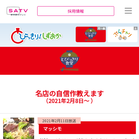
静岡朝日テレビ
採用情報
月～金
土
名店の自信作教えます
（
2021年2月8日～
）
2021年2月11日放送
マッシモ