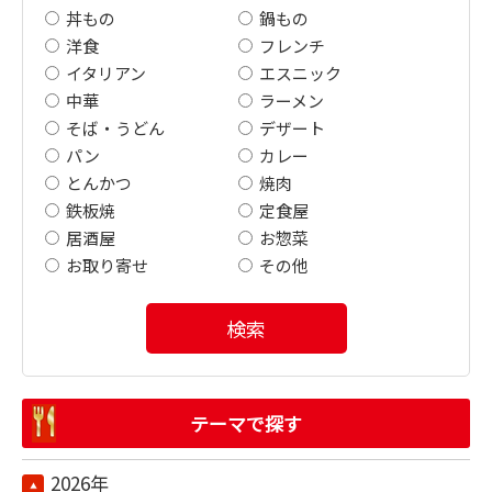
丼もの
鍋もの
洋食
フレンチ
イタリアン
エスニック
中華
ラーメン
そば・うどん
デザート
パン
カレー
とんかつ
焼肉
鉄板焼
定食屋
居酒屋
お惣菜
お取り寄せ
その他
検索
テーマで探す
2026年