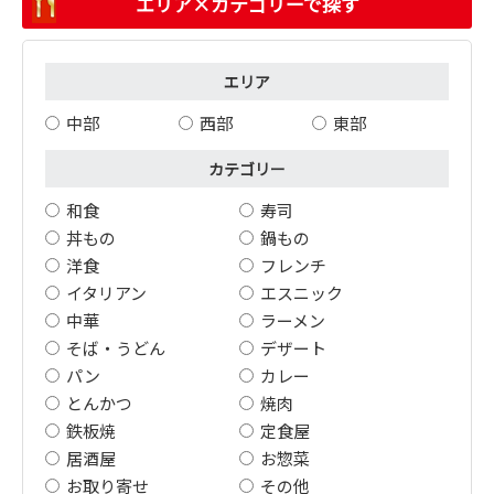
エリア×カテゴリーで探す
エリア
中部
西部
東部
カテゴリー
和食
寿司
丼もの
鍋もの
洋食
フレンチ
イタリアン
エスニック
中華
ラーメン
そば・うどん
デザート
パン
カレー
とんかつ
焼肉
鉄板焼
定食屋
居酒屋
お惣菜
お取り寄せ
その他