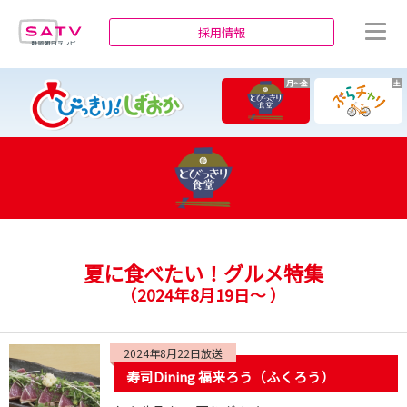
静岡朝日テレビ
採用情報
月～金
土
夏に食べたい！グルメ特集
（
2024年8月19日～
）
2024年8月22日放送
寿司Dining 福来ろう（ふくろう）