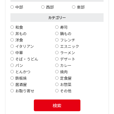
中部
西部
東部
カテゴリー
和食
寿司
丼もの
鍋もの
洋食
フレンチ
イタリアン
エスニック
中華
ラーメン
そば・うどん
デザート
パン
カレー
とんかつ
焼肉
鉄板焼
定食屋
居酒屋
お惣菜
お取り寄せ
その他
検索