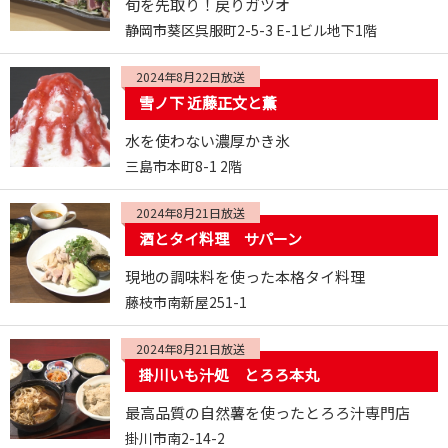
旬を先取り！戻りガツオ
静岡市葵区呉服町2-5-3 E-1ビル地下1階
2024年8月22日放送
雪ノ下 近藤正文と薫
水を使わない濃厚かき氷
三島市本町8-1 2階
2024年8月21日放送
酒とタイ料理 サパーン
現地の調味料を使った本格タイ料理
藤枝市南新屋251-1
2024年8月21日放送
掛川いも汁処 とろろ本丸
最高品質の自然薯を使ったとろろ汁専門店
掛川市南2-14-2